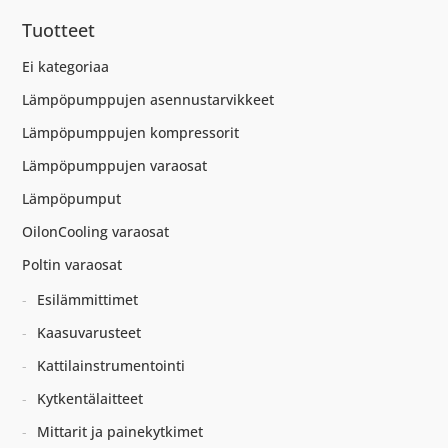
Tuotteet
Ei kategoriaa
Lämpöpumppujen asennustarvikkeet
Lämpöpumppujen kompressorit
Lämpöpumppujen varaosat
Lämpöpumput
OilonCooling varaosat
Poltin varaosat
Esilämmittimet
Kaasuvarusteet
Kattilainstrumentointi
Kytkentälaitteet
Mittarit ja painekytkimet