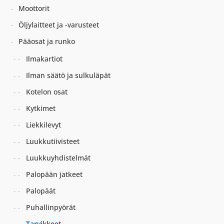
Moottorit
Öljylaitteet ja -varusteet
Pääosat ja runko
Ilmakartiot
Ilman säätö ja sulkuläpät
Kotelon osat
Kytkimet
Liekkilevyt
Luukkutiivisteet
Luukkuyhdistelmät
Palopään jatkeet
Palopäät
Puhallinpyörät
Tarvikkeet