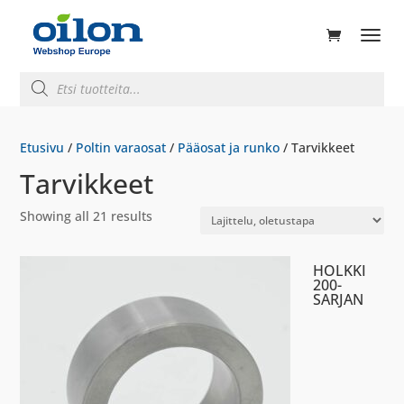
ducts
rch
Products
search
Etusivu
/
Poltin varaosat
/
Pääosat ja runko
/ Tarvikkeet
Tarvikkeet
Showing all 21 results
HOLKKI
200-
SARJAN