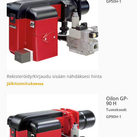
GP50H-1
Rekisteröidy/Kirjaudu sisään nähdäksesi hinta
Jälkitoimituksessa
Oilon GP-
90 H
Tuotekoodi:
GP90H-1