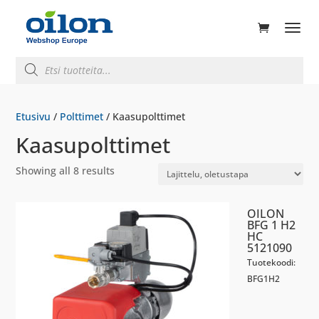
ducts
rch
Products
search
Etusivu
/
Polttimet
/ Kaasupolttimet
Kaasupolttimet
Showing all 8 results
OILON
BFG 1 H2
HC
5121090
Tuotekoodi:
BFG1H2