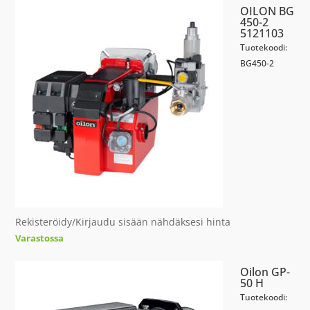
OILON BG
450-2
5121103
Tuotekoodi:
BG450-2
Rekisteröidy/Kirjaudu sisään nähdäksesi hinta
Varastossa
Oilon GP-
50 H
Tuotekoodi: