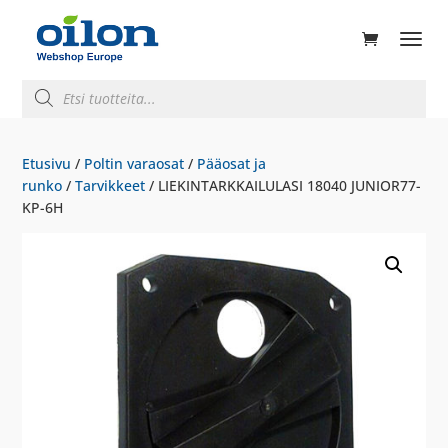
ducts
rch
Products
search
Etusivu
/
Poltin varaosat
/
Pääosat ja
runko
/
Tarvikkeet
/ LIEKINTARKKAILULASI 18040 JUNIOR77-
KP-6H