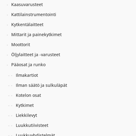
Kaasuvarusteet
Kattilainstrumentointi
Kytkentälaitteet
Mittarit ja painekytkimet
Moottorit
Öljylaitteet ja -varusteet
Pääosat ja runko
Ilmakartiot
Ilman säätö ja sulkuläpät
Kotelon osat
Kytkimet
Liekkilevyt
Luukkutiivisteet
Luukkuyhdistelmät