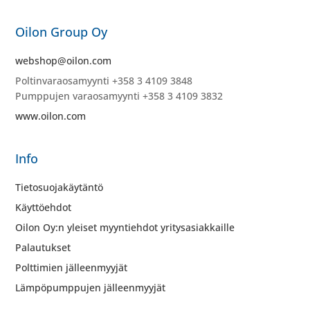
Oilon Group Oy
webshop@oilon.com
Poltinvaraosamyynti +358 3 4109 3848
Pumppujen varaosamyynti +358 3 4109 3832
www.oilon.com
Info
Tietosuojakäytäntö
Käyttöehdot
Oilon Oy:n yleiset myyntiehdot yritysasiakkaille
Palautukset
Polttimien jälleenmyyjät
Lämpöpumppujen jälleenmyyjät