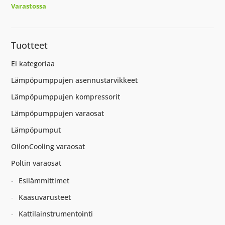
Varastossa
Tuotteet
Ei kategoriaa
Lämpöpumppujen asennustarvikkeet
Lämpöpumppujen kompressorit
Lämpöpumppujen varaosat
Lämpöpumput
OilonCooling varaosat
Poltin varaosat
Esilämmittimet
Kaasuvarusteet
Kattilainstrumentointi