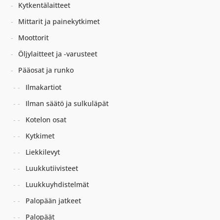
Kytkentälaitteet
Mittarit ja painekytkimet
Moottorit
Öljylaitteet ja -varusteet
Pääosat ja runko
Ilmakartiot
Ilman säätö ja sulkuläpät
Kotelon osat
Kytkimet
Liekkilevyt
Luukkutiivisteet
Luukkuyhdistelmät
Palopään jatkeet
Palopäät