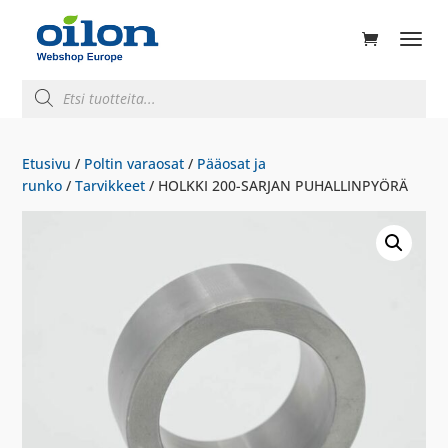
ducts
rch
Products
search
Etusivu
/
Poltin varaosat
/
Pääosat ja
runko
/
Tarvikkeet
/ HOLKKI 200-SARJAN PUHALLINPYÖRÄ