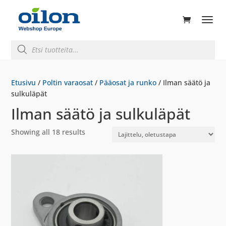
ducts
rch
Products
search
Etusivu
/
Poltin varaosat
/
Pääosat ja runko
/ Ilman säätö ja
sulkuläpät
Ilman säätö ja sulkuläpät
Showing all 18 results