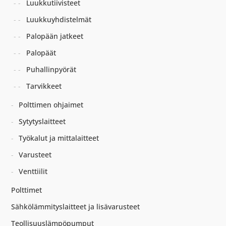
Luukkutiivisteet
Luukkuyhdistelmät
Palopään jatkeet
Palopäät
Puhallinpyörät
Tarvikkeet
Polttimen ohjaimet
Sytytyslaitteet
Työkalut ja mittalaitteet
Varusteet
Venttiilit
Polttimet
Sähkölämmityslaitteet ja lisävarusteet
Teollisuuslämpöpumput