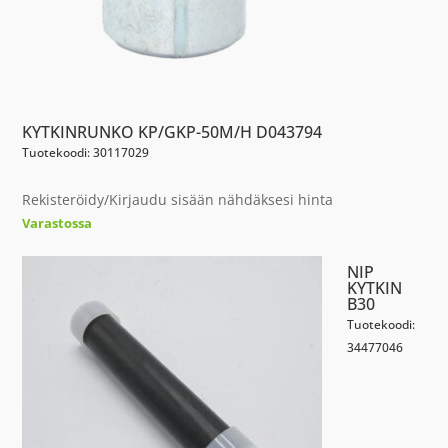
KYTKINRUNKO KP/GKP-50M/H D043794
Tuotekoodi: 30117029
Rekisteröidy/Kirjaudu sisään nähdäksesi hinta
Varastossa
NIP
KYTKIN
B30
Tuotekoodi:
34477046