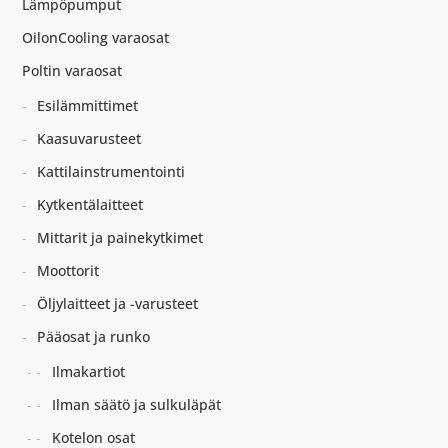
Lämpöpumput
OilonCooling varaosat
Poltin varaosat
Esilämmittimet
Kaasuvarusteet
Kattilainstrumentointi
Kytkentälaitteet
Mittarit ja painekytkimet
Moottorit
Öljylaitteet ja -varusteet
Pääosat ja runko
Ilmakartiot
Ilman säätö ja sulkuläpät
Kotelon osat