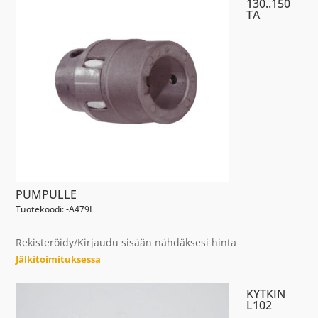
130..150
TA
PUMPULLE
Tuotekoodi: -A479L
Rekisteröidy/Kirjaudu sisään nähdäksesi hinta
Jälkitoimituksessa
KYTKIN
L102