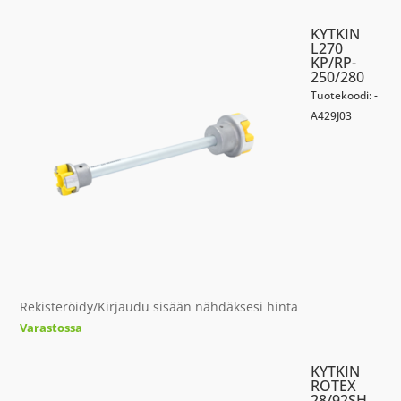
KYTKIN
L270
KP/RP-
250/280
Tuotekoodi: -
A429J03
Rekisteröidy/Kirjaudu sisään nähdäksesi hinta
Varastossa
KYTKIN
ROTEX
28/92SH