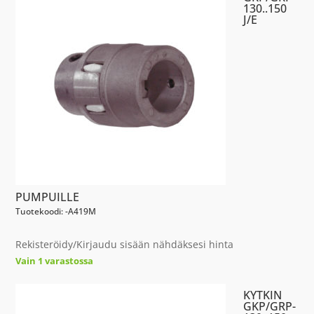
130..150
J/E
PUMPUILLE
Tuotekoodi: -A419M
Rekisteröidy/Kirjaudu sisään nähdäksesi hinta
Vain 1 varastossa
KYTKIN
GKP/GRP-