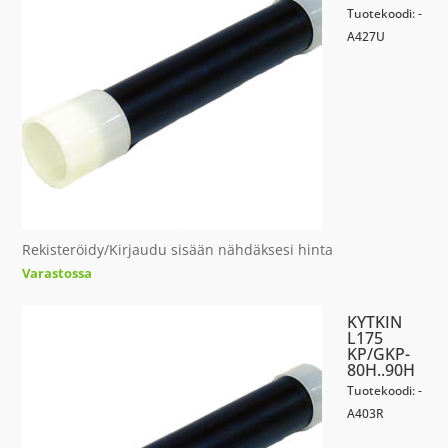
Tuotekoodi: -
A427U
Rekisteröidy/Kirjaudu sisään nähdäksesi hinta
Varastossa
KYTKIN
L175
KP/GKP-
80H..90H
Tuotekoodi: -
A403R