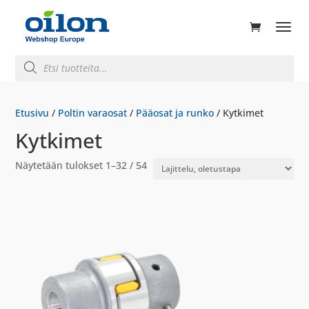
ducts
rch
Products
search
Etusivu
/
Poltin varaosat
/
Pääosat ja runko
/ Kytkimet
Kytkimet
Näytetään tulokset 1–32 / 54