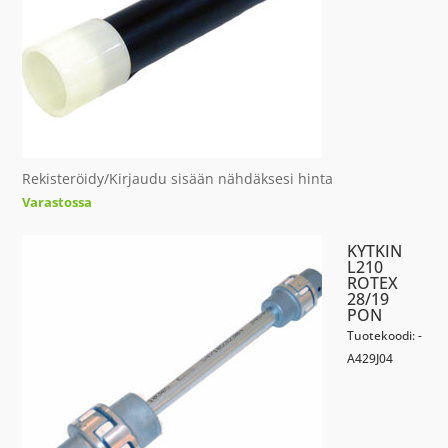
Rekisteröidy/Kirjaudu sisään nähdäksesi hinta
Varastossa
KYTKIN
L210
ROTEX
28/19
PON
Tuotekoodi: -
A429J04