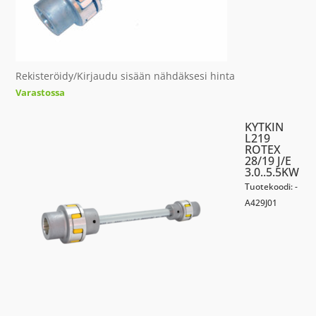
Rekisteröidy/Kirjaudu sisään nähdäksesi hinta
Varastossa
KYTKIN
L219
ROTEX
28/19 J/E
3.0..5.5KW
Tuotekoodi: -
A429J01