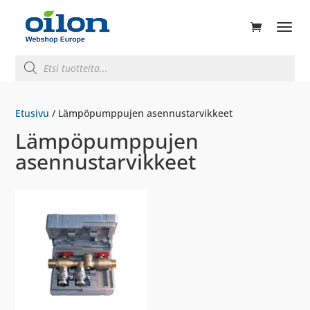
ducts
rch
Products
search
Etusivu
/ Lämpöpumppujen asennustarvikkeet
Lämpöpumppujen
asennustarvikkeet