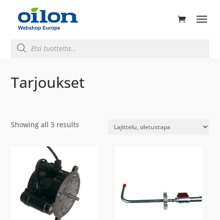
ducts
rch
Products
search
Tarjoukset
Showing all 3 results