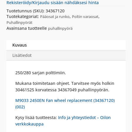
Rekisteröidy/Kirjaudu sisään nähdäksesi hinta
Tuotetunnus (SKU):
34367120
Tuotekategoriat:
,
,
Pääosat ja runko
Poltin varaosat
Puhallinpyörät
Avainsana tuotteelle
puhallinpyörä
Kuvaus
Lisätiedot
250/280 sarjan polttimiin.
Mukana toimitetaan ohjeet. Tarvitsee myös holkin
30461525 korvatessa 34367049 puhallinpyörän.
M9033 2450EN Fan wheel replacement (34367120)
(002)
Kysy lisää tuotteesta:
Info ja yhteystiedot – Oilon
verkkokauppa