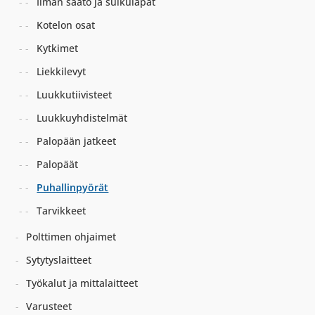
Ilman säätö ja sulkuläpät
Kotelon osat
Kytkimet
Liekkilevyt
Luukkutiivisteet
Luukkuyhdistelmät
Palopään jatkeet
Palopäät
Puhallinpyörät
Tarvikkeet
Polttimen ohjaimet
Sytytyslaitteet
Työkalut ja mittalaitteet
Varusteet