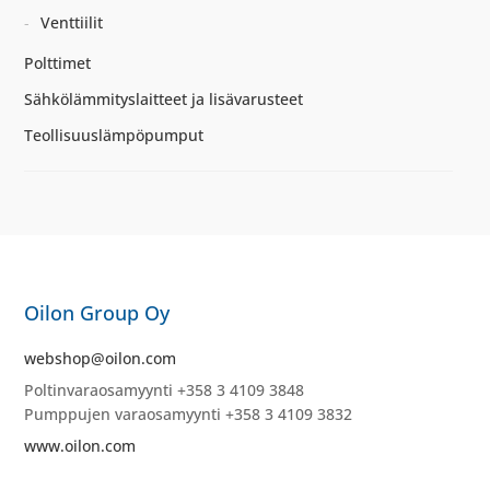
Venttiilit
Polttimet
Sähkölämmityslaitteet ja lisävarusteet
Teollisuuslämpöpumput
Oilon Group Oy
webshop@oilon.com
Poltinvaraosamyynti +358 3 4109 3848
Pumppujen varaosamyynti +358 3 4109 3832
www.oilon.com