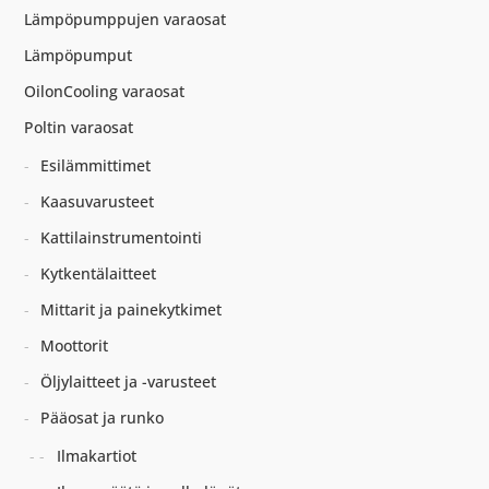
Lämpöpumppujen varaosat
Lämpöpumput
OilonCooling varaosat
Poltin varaosat
Esilämmittimet
Kaasuvarusteet
Kattilainstrumentointi
Kytkentälaitteet
Mittarit ja painekytkimet
Moottorit
Öljylaitteet ja -varusteet
Pääosat ja runko
Ilmakartiot