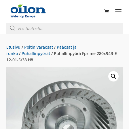
ducts
rch
Products
search
Etusivu
/
Poltin varaosat
/
Pääosat ja
runko
/
Puhallinpyörät
/ Puhallinpyörä Fprime 280x94R-E
12-01-S/38 H8