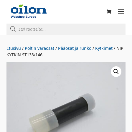
ducts
rch
Products
search
Etusivu
/
Poltin varaosat
/
Pääosat ja runko
/
Kytkimet
/ NIP
KYTKIN ST133/146