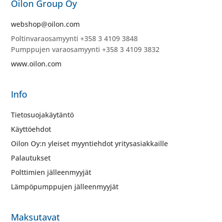
Oilon Group Oy
webshop@oilon.com
Poltinvaraosamyynti +358 3 4109 3848
Pumppujen varaosamyynti +358 3 4109 3832
www.oilon.com
Info
Tietosuojakäytäntö
Käyttöehdot
Oilon Oy:n yleiset myyntiehdot yritysasiakkaille
Palautukset
Polttimien jälleenmyyjät
Lämpöpumppujen jälleenmyyjät
Maksutavat