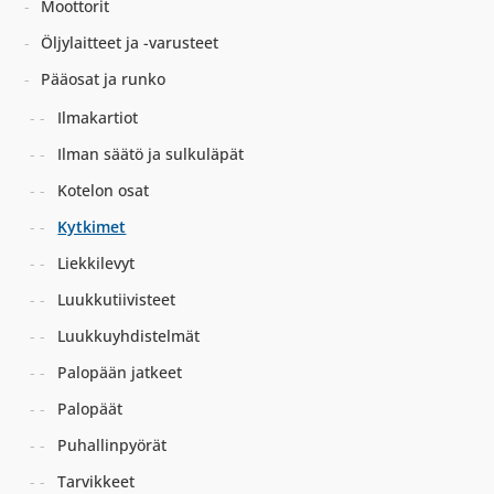
Moottorit
Öljylaitteet ja -varusteet
Pääosat ja runko
Ilmakartiot
Ilman säätö ja sulkuläpät
Kotelon osat
Kytkimet
Liekkilevyt
Luukkutiivisteet
Luukkuyhdistelmät
Palopään jatkeet
Palopäät
Puhallinpyörät
Tarvikkeet