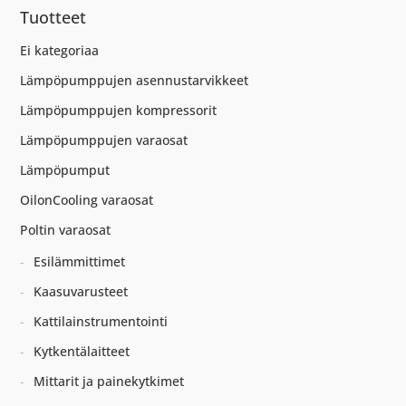
Tuotteet
Ei kategoriaa
Lämpöpumppujen asennustarvikkeet
Lämpöpumppujen kompressorit
Lämpöpumppujen varaosat
Lämpöpumput
OilonCooling varaosat
Poltin varaosat
Esilämmittimet
Kaasuvarusteet
Kattilainstrumentointi
Kytkentälaitteet
Mittarit ja painekytkimet