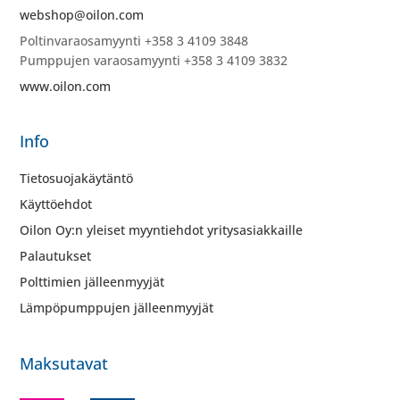
webshop@oilon.com
Poltinvaraosamyynti +358 3 4109 3848
Pumppujen varaosamyynti +358 3 4109 3832
www.oilon.com
Info
Tietosuojakäytäntö
Käyttöehdot
Oilon Oy:n yleiset myyntiehdot yritysasiakkaille
Palautukset
Polttimien jälleenmyyjät
Lämpöpumppujen jälleenmyyjät
Maksutavat