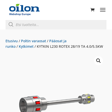
ducts
rch
Products
search
Etusivu
/
Poltin varaosat
/
Pääosat ja
runko
/
Kytkimet
/ KYTKIN L230 ROTEX 28/19 TA 4.0/5.5KW