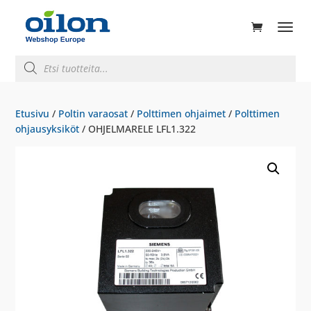
ducts
rch
Products
search
Etusivu
/
Poltin varaosat
/
Polttimen ohjaimet
/
Polttimen
ohjausyksiköt
/ OHJELMARELE LFL1.322