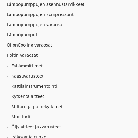
Lämpöpumppujen asennustarvikkeet
Lämpöpumppujen kompressorit
Lämpöpumppujen varaosat
Lämpöpumput
OilonCooling varaosat
Poltin varaosat
Esilämmittimet
Kaasuvarusteet
Kattilainstrumentointi
Kytkentälaitteet
Mittarit ja painekytkimet
Moottorit
Öljylaitteet ja -varusteet
Pääosat ja runko