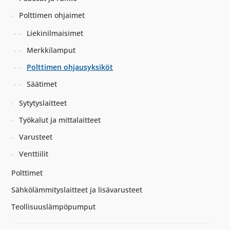
Polttimen ohjaimet
Liekinilmaisimet
Merkkilamput
Polttimen ohjausyksiköt
Säätimet
Sytytyslaitteet
Työkalut ja mittalaitteet
Varusteet
Venttiilit
Polttimet
Sähkölämmityslaitteet ja lisävarusteet
Teollisuuslämpöpumput