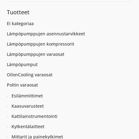
Tuotteet
Ei kategoriaa
Lämpöpumppujen asennustarvikkeet
Lämpöpumppujen kompressorit
Lämpöpumppujen varaosat
Lämpöpumput
OilonCooling varaosat
Poltin varaosat
Esilämmittimet
Kaasuvarusteet
Kattilainstrumentointi
Kytkentälaitteet
Mittarit ja painekytkimet