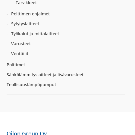
Tarvikkeet
Polttimen ohjaimet
Sytytyslaitteet
Työkalut ja mittalaitteet
Varusteet
Venttiilit
Polttimet
Sähkölämmityslaitteet ja lisävarusteet
Teollisuuslämpöpumput
Oilon Group Oy