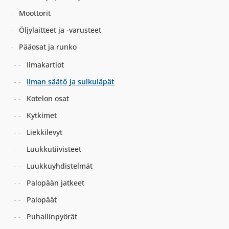
Moottorit
Öljylaitteet ja -varusteet
Pääosat ja runko
Ilmakartiot
Ilman säätö ja sulkuläpät
Kotelon osat
Kytkimet
Liekkilevyt
Luukkutiivisteet
Luukkuyhdistelmät
Palopään jatkeet
Palopäät
Puhallinpyörät