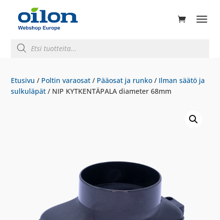
ducts
rch
Products
search
Etusivu
/
Poltin varaosat
/
Pääosat ja runko
/
Ilman säätö ja
sulkuläpät
/ NIP KYTKENTÄPALA diameter 68mm