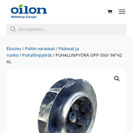
ducts
rch
Products
search
Etusivu
/
Poltin varaosat
/
Pääosat ja
runko
/
Puhallinpyörät
/ PUHALLINPYÖRÄ OPP-550/ 94*42
AL