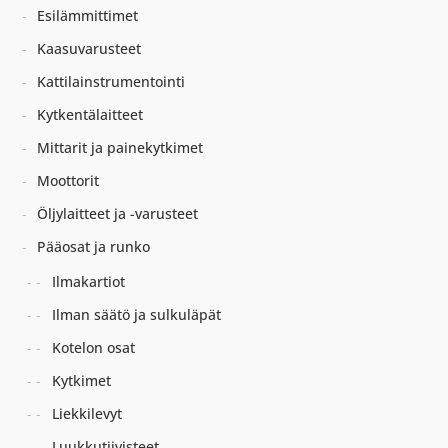
Esilämmittimet
Kaasuvarusteet
Kattilainstrumentointi
Kytkentälaitteet
Mittarit ja painekytkimet
Moottorit
Öljylaitteet ja -varusteet
Pääosat ja runko
Ilmakartiot
Ilman säätö ja sulkuläpät
Kotelon osat
Kytkimet
Liekkilevyt
Luukkutiivisteet