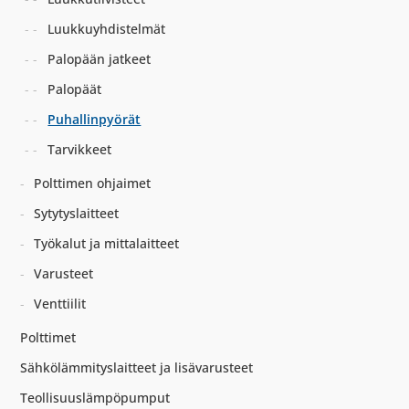
Luukkuyhdistelmät
Palopään jatkeet
Palopäät
Puhallinpyörät
Tarvikkeet
Polttimen ohjaimet
Sytytyslaitteet
Työkalut ja mittalaitteet
Varusteet
Venttiilit
Polttimet
Sähkölämmityslaitteet ja lisävarusteet
Teollisuuslämpöpumput