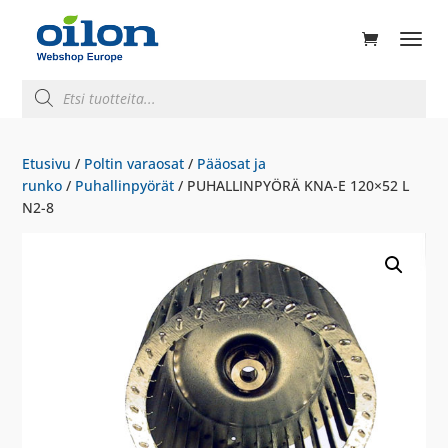
ducts
rch
Products
search
Etusivu
/
Poltin varaosat
/
Pääosat ja
runko
/
Puhallinpyörät
/ PUHALLINPYÖRÄ KNA-E 120×52 L
N2-8