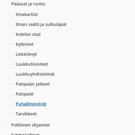
Pääosat ja runko
Ilmakartiot
Ilman säätö ja sulkuläpät
Kotelon osat
Kytkimet
Liekkilevyt
Luukkutiivisteet
Luukkuyhdistelmät
Palopään jatkeet
Palopäät
Puhallinpyörät
Tarvikkeet
Polttimen ohjaimet
Sytytyslaitteet