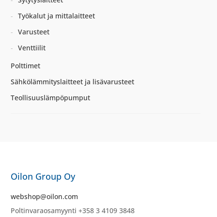
Työkalut ja mittalaitteet
Varusteet
Venttiilit
Polttimet
Sähkölämmityslaitteet ja lisävarusteet
Teollisuuslämpöpumput
Oilon Group Oy
webshop@oilon.com
Poltinvaraosamyynti +358 3 4109 3848