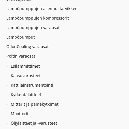
Lämpöpumppujen asennustarvikkeet
Lämpöpumppujen kompressorit
Lämpöpumppujen varaosat
Lämpöpumput
OilonCooling varaosat
Poltin varaosat
Esilämmittimet
Kaasuvarusteet
Kattilainstrumentointi
Kytkentälaitteet
Mittarit ja painekytkimet
Moottorit
Öljylaitteet ja -varusteet