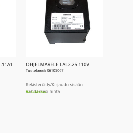
.11A1
OHJELMARELE LAL2.25 110V
Tuotekoodi: 36105067
Rekisteröidy/Kirjaudu sisään
nähdäksesi hinta
Varastossa