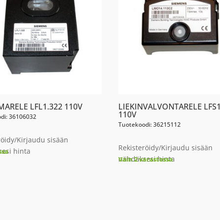
MARELE LFL1.322 110V
LIEKINVALVONTARELE LFS1
110V
di: 36106032
Tuotekoodi: 36215112
röidy/Kirjaudu sisään
Rekisteröidy/Kirjaudu sisään
esi hinta
ssa
nähdäksesi hinta
Vain 2 varastossa