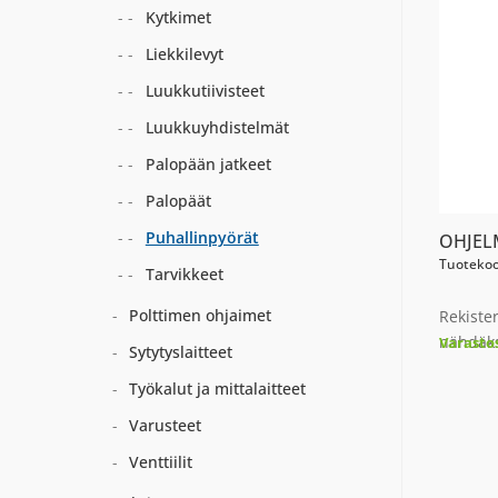
Kytkimet
Liekkilevyt
Luukkutiivisteet
Luukkuyhdistelmät
Palopään jatkeet
Palopäät
Puhallinpyörät
OHJEL
Tuotekoo
Tarvikkeet
Polttimen ohjaimet
Rekiste
nähdäks
Varasto
Sytytyslaitteet
Työkalut ja mittalaitteet
Varusteet
Venttiilit