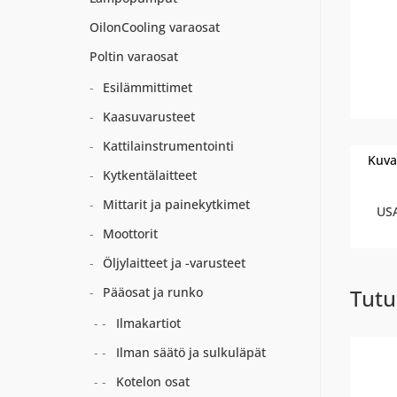
OilonCooling varaosat
Poltin varaosat
Esilämmittimet
Kaasuvarusteet
Kattilainstrumentointi
Kuva
Kytkentälaitteet
Mittarit ja painekytkimet
US
Moottorit
Öljylaitteet ja -varusteet
Pääosat ja runko
Tutu
Ilmakartiot
Ilman säätö ja sulkuläpät
Kotelon osat