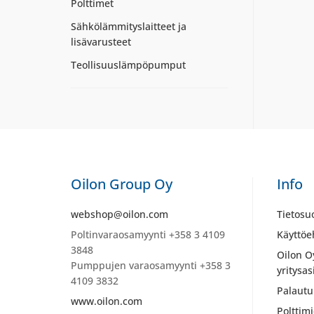
Polttimet
Sähkölämmityslaitteet ja
lisävarusteet
Teollisuuslämpöpumput
Oilon Group Oy
Info
webshop@oilon.com
Tietosu
Poltinvaraosamyynti +358 3 4109
Käyttöe
3848
Oilon O
Pumppujen varaosamyynti +358 3
yritysas
4109 3832
Palautu
www.oilon.com
Polttim