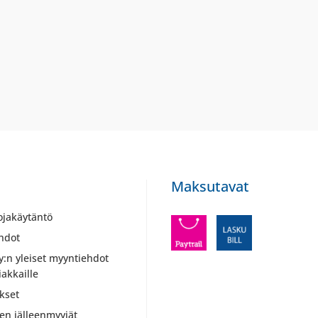
Maksutavat
ojakäytäntö
hdot
y:n yleiset myyntiehdot
iakkaille
kset
ien jälleenmyyjät