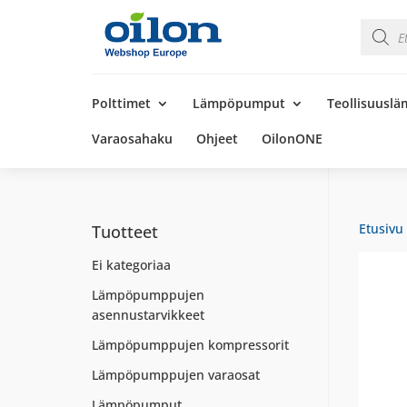
Product
search
Products
search
Polttimet
Lämpöpumput
Teollisuusl
Varaosahaku
Ohjeet
OilonONE
Etusivu
Tuotteet
Ei kategoriaa
Lämpöpumppujen
asennustarvikkeet
Lämpöpumppujen kompressorit
Lämpöpumppujen varaosat
Lämpöpumput