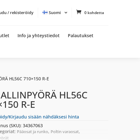
udu / rekisteröidy
Suomi
0 kohdetta
utlet
Info ja yhteystiedot
Palautukset
ÖRÄ HL56C 710×150 R-E
ALLINPYÖRÄ HL56C
×150 R-E
öidy/Kirjaudu sisään nähdäksesi hinta
nus (SKU):
34367063
egoriat:
,
,
Pääosat ja runko
Poltin varaosat
yörät