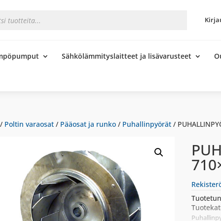
s
Kirja
ämpöpumput
Sähkölämmityslaitteet ja lisävarusteet
O
/
Poltin varaosat
/
Pääosat ja runko
/
Puhallinpyörät
/ PUHALLINPY
PUH
710
Rekister
Tuotetun
Tuotekat
Puhallinp