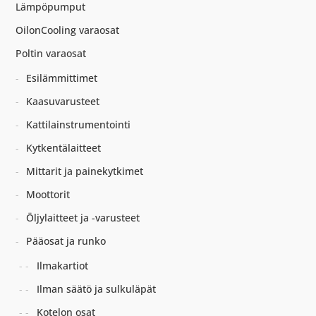
Lämpöpumput
OilonCooling varaosat
Poltin varaosat
Esilämmittimet
Kaasuvarusteet
Kattilainstrumentointi
Kytkentälaitteet
Mittarit ja painekytkimet
Moottorit
Öljylaitteet ja -varusteet
Pääosat ja runko
Ilmakartiot
Ilman säätö ja sulkuläpät
Kotelon osat