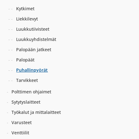
Kytkimet
Liekkilevyt
Luukkutiivisteet
Luukkuyhdistelmät
Palopään jatkeet
Palopäät
Puhallinpyörät
Tarvikkeet
Polttimen ohjaimet
Sytytyslaitteet
Työkalut ja mittalaitteet
Varusteet
Venttiilit