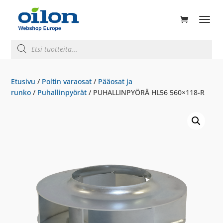
ducts
rch
Products
search
Etusivu
/
Poltin varaosat
/
Pääosat ja
runko
/
Puhallinpyörät
/ PUHALLINPYÖRÄ HL56 560×118-R