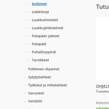
Kytkimet
Tutu
Liekkilevyt
Luukkutiivisteet
Luukkuyhdistelmät
Palopään jatkeet
Palopäät
Puhallinpyörät
Tarvikkeet
Polttimen ohjaimet
Sytytyslaitteet
Työkalut ja mittalaitteet
OHJEL
Tuotekoo
Varusteet
Venttiilit
Rekiste
nähdäks
Varasto