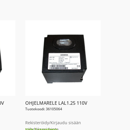
0V
OHJELMARELE LAL1.25 110V
Tuotekoodi: 36105064
Rekisteröidy/Kirjaudu sisään
nähdäksesi hinta
Vain 1 varastossa