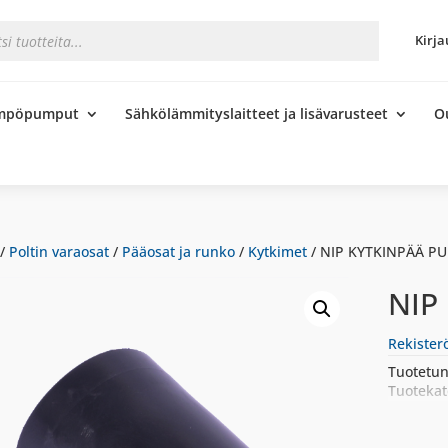
s
Kirja
ämpöpumput
Sähkölämmityslaitteet ja lisävarusteet
O
/
Poltin varaosat
/
Pääosat ja runko
/
Kytkimet
/ NIP KYTKINPÄÄ P
NIP
Rekister
Tuotetun
Tuotekat