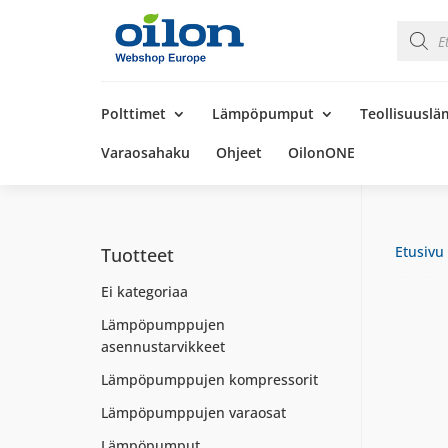
Product
search
Products
search
Polttimet
Lämpöpumput
Teollisuusl
Varaosahaku
Ohjeet
OilonONE
Etusivu
Tuotteet
Ei kategoriaa
Lämpöpumppujen
asennustarvikkeet
Lämpöpumppujen kompressorit
Lämpöpumppujen varaosat
Lämpöpumput