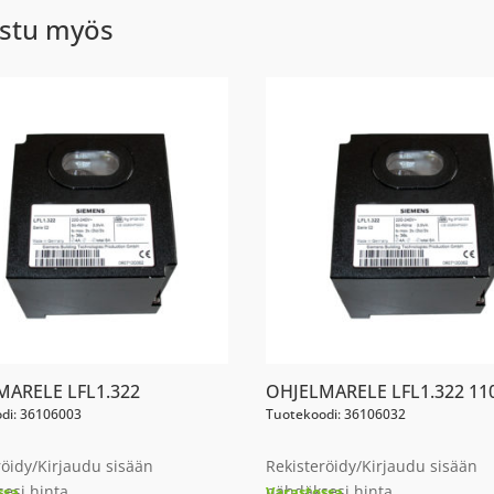
stu myös
MARELE LFL1.322
OHJELMARELE LFL1.322 11
di: 36106003
Tuotekoodi: 36106032
röidy/Kirjaudu sisään
Rekisteröidy/Kirjaudu sisään
esi hinta
nähdäksesi hinta
ssa
Varastossa