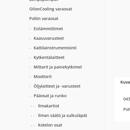
OilonCooling varaosat
Poltin varaosat
Esilämmittimet
Kaasuvarusteet
Kattilainstrumentointi
Kytkentälaitteet
Mittarit ja painekytkimet
Moottorit
Kuva
Öljylaitteet ja -varusteet
Pääosat ja runko
043
Ilmakartiot
Pol
Ilman säätö ja sulkuläpät
Kotelon osat