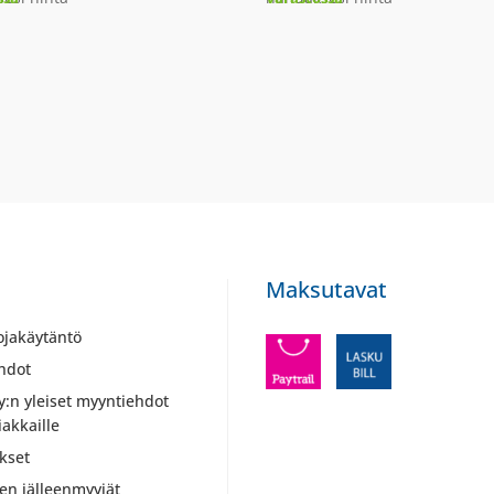
Maksutavat
ojakäytäntö
hdot
y:n yleiset myyntiehdot
iakkaille
kset
ien jälleenmyyjät