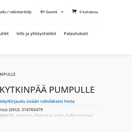
udu / rekisteröidy
Suomi
0 kohdetta
utlet
Info ja yhteystiedot
Palautukset
UMPULLE
 KYTKINPÄÄ PUMPULLE
öidy/Kirjaudu sisään nähdäksesi hinta
nus (SKU):
314765479
egoriat:
,
,
Kytkimet
Pääosat ja runko
Poltin varaosat