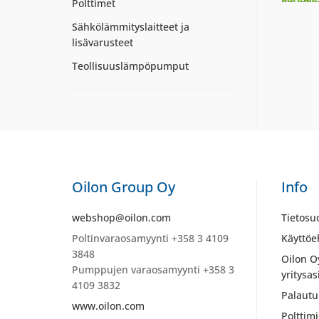
Polttimet
Sähkölämmityslaitteet ja
lisävarusteet
Teollisuuslämpöpumput
Oilon Group Oy
Info
webshop@oilon.com
Tietosu
Poltinvaraosamyynti +358 3 4109
Käyttöe
3848
Oilon O
Pumppujen varaosamyynti +358 3
yritysas
4109 3832
Palautu
www.oilon.com
Polttim