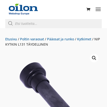
ducts
rch
Products
search
Etusivu
/
Poltin varaosat
/
Pääosat ja runko
/
Kytkimet
/ NIP
KYTKIN L131 TÄYDELLINEN