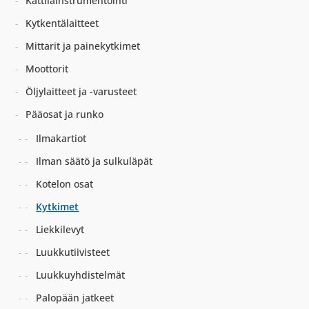
Kattilainstrumentointi
Kytkentälaitteet
Mittarit ja painekytkimet
Moottorit
Öljylaitteet ja -varusteet
Pääosat ja runko
Ilmakartiot
Ilman säätö ja sulkuläpät
Kotelon osat
Kytkimet
Liekkilevyt
Luukkutiivisteet
Luukkuyhdistelmät
Palopään jatkeet