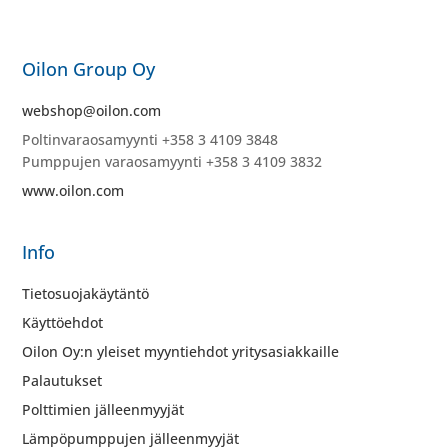
Oilon Group Oy
webshop@oilon.com
Poltinvaraosamyynti +358 3 4109 3848
Pumppujen varaosamyynti +358 3 4109 3832
www.oilon.com
Info
Tietosuojakäytäntö
Käyttöehdot
Oilon Oy:n yleiset myyntiehdot yritysasiakkaille
Palautukset
Polttimien jälleenmyyjät
Lämpöpumppujen jälleenmyyjät