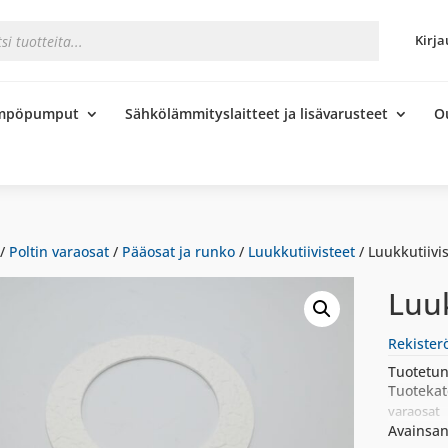
s
Kirja
ämpöpumput
Sähkölämmityslaitteet ja lisävarusteet
O
/
Poltin varaosat
/
Pääosat ja runko
/
Luukkutiivisteet
/ Luukkutiivi
Luuk
Rekister
Tuotetun
Tuotekat
varaosat
Avainsan