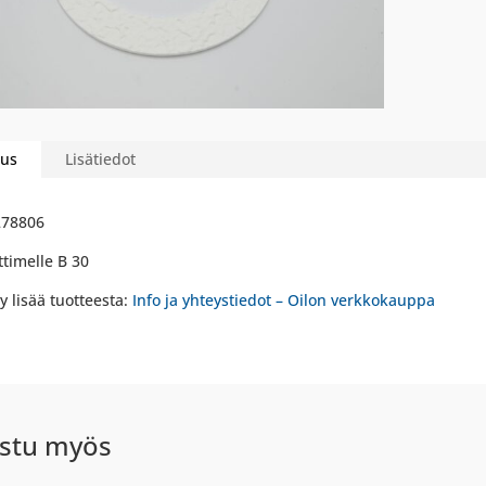
us
Lisätiedot
278806
ttimelle B 30
y lisää tuotteesta:
Info ja yhteystiedot – Oilon verkkokauppa
stu myös