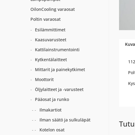
OilonCooling varaosat
Poltin varaosat
Esilämmittimet
Kaasuvarusteet
Kuva
Kattilainstrumentointi
Kytkentälaitteet
11
Mittarit ja painekytkimet
Pol
Moottorit
Kys
Öljylaitteet ja -varusteet
Pääosat ja runko
Ilmakartiot
Ilman säätö ja sulkuläpät
Tutu
Kotelon osat