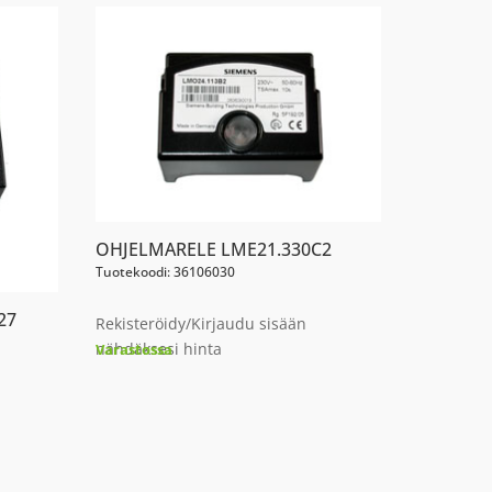
OHJELMARELE LME21.330C2
Tuotekoodi: 36106030
27
Rekisteröidy/Kirjaudu sisään
nähdäksesi hinta
Varastossa