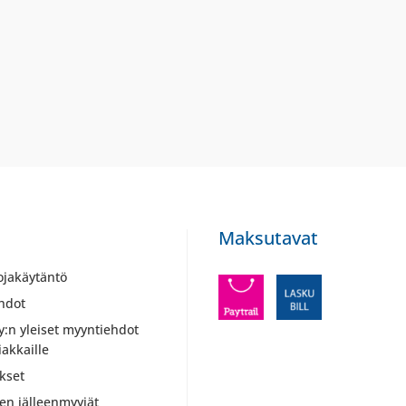
Maksutavat
ojakäytäntö
hdot
y:n yleiset myyntiehdot
iakkaille
kset
ien jälleenmyyjät