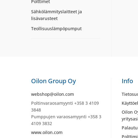
Polttimet
Sähkölämmityslaitteet ja
lisävarusteet
Teollisuuslämpöpumput
Oilon Group Oy
Info
webshop@oilon.com
Tietosu
Poltinvaraosamyynti +358 3 4109
Käyttöe
3848
Oilon O
Pumppujen varaosamyynti +358 3
yritysas
4109 3832
Palautu
www.oilon.com
Polttim