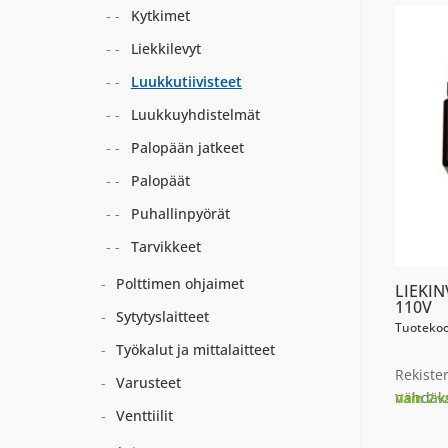
Kytkimet
Liekkilevyt
Luukkutiivisteet
Luukkuyhdistelmät
Palopään jatkeet
Palopäät
Puhallinpyörät
Tarvikkeet
Polttimen ohjaimet
LIEKI
110V
Sytytyslaitteet
Tuotekoo
Työkalut ja mittalaitteet
Rekiste
Varusteet
nähdäks
Vain 2 v
Venttiilit