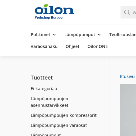
Product
search
Products
search
Polttimet
Lämpöpumput
Teollisuusl
Varaosahaku
Ohjeet
OilonONE
Etusivu
Tuotteet
Ei kategoriaa
Lämpöpumppujen
asennustarvikkeet
Lämpöpumppujen kompressorit
Lämpöpumppujen varaosat
Lämpöpumput