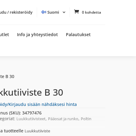
udu / rekisteröidy
Suomi
0 kohdetta
utlet
Info ja yhteystiedot
Palautukset
ste B 30
kutiiviste B 30
öidy/Kirjaudu sisään nähdäksesi hinta
nus (SKU):
34797476
egoriat:
,
,
Luukkutiivisteet
Pääosat ja runko
Poltin
a tuotteelle
Luukkutiiviste