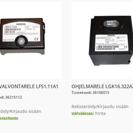
NVALVONTARELE LFS1.11A1
OHJELMARELE LGK16.322A
Tuotekoodi: 36106015
di: 36215112
Rekisteröidy/Kirjaudu sisään
röidy/Kirjaudu sisään
nähdäksesi hinta
Varastossa
esi hinta
arastossa