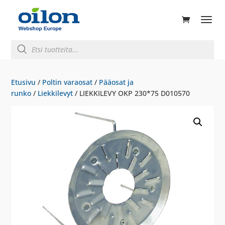
ducts
rch
Products
search
Etusivu
/
Poltin varaosat
/
Pääosat ja
runko
/
Liekkilevyt
/ LIEKKILEVY OKP 230*75 D010570