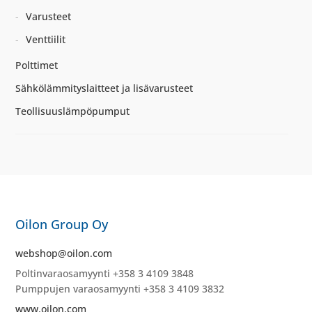
Varusteet
Venttiilit
Polttimet
Sähkölämmityslaitteet ja lisävarusteet
Teollisuuslämpöpumput
Oilon Group Oy
webshop@oilon.com
Poltinvaraosamyynti +358 3 4109 3848
Pumppujen varaosamyynti +358 3 4109 3832
www.oilon.com