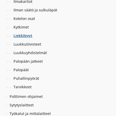
Ilmakartiot
Ilman säätö ja sulkuläpät
Kotelon osat
Kytkimet
Liekkilevyt
Luukkutiivisteet
Luukkuyhdistelmät
Palopään jatkeet
Palopäät
Puhallinpyörät
Tarvikkeet
Polttimen ohjaimet
Sytytyslaitteet
Työkalut ja mittalaitteet