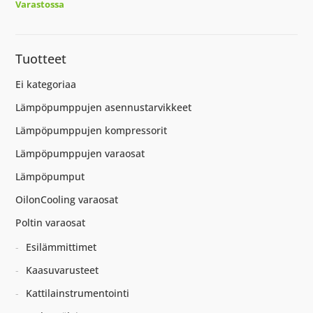
Varastossa
Tuotteet
Ei kategoriaa
Lämpöpumppujen asennustarvikkeet
Lämpöpumppujen kompressorit
Lämpöpumppujen varaosat
Lämpöpumput
OilonCooling varaosat
Poltin varaosat
Esilämmittimet
Kaasuvarusteet
Kattilainstrumentointi