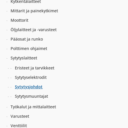
Kytkentälaitteet
Mittarit ja painekytkimet
Moottorit
Öljylaitteet ja -varusteet
Pääosat ja runko
Polttimen ohjaimet
Sytytyslaitteet
Eristeet ja tarvikkeet
Sytytyselektrodit
Sytytysjohdot
Sytytysmuuntajat
Työkalut ja mittalaitteet
Varusteet
Venttiilit