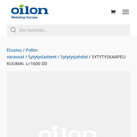
ducts
rch
Products
search
Etusivu
/
Poltin
varaosat
/
Sytytyslaitteet
/
Sytytysjohdot
/ SYTYTYSKAAPELI
KUUMAI. L=1600 D0