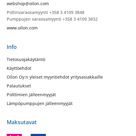
webshop@oilon.com
Poltinvaraosamyynti +358 3 4109 3848
Pumppujen varaosamyynti +358 3 4109 3832
www.oilon.com
Info
Tietosuojakäytäntö
Käyttöehdot
Oilon Oy:n yleiset myyntiehdot yritysasiakkaille
Palautukset
Polttimien jälleenmyyjät
Lämpöpumppujen jälleenmyyjät
Maksutavat