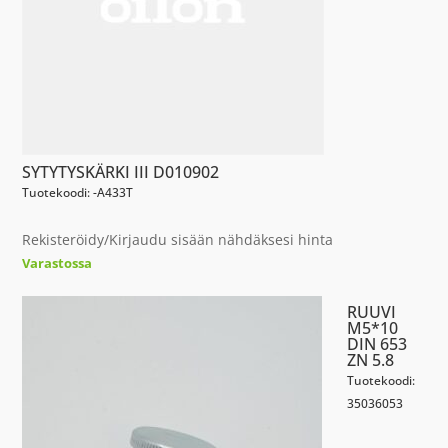
SYTYTYSKÄRKI III D010902
Tuotekoodi: -A433T
Rekisteröidy/Kirjaudu sisään nähdäksesi hinta
Varastossa
RUUVI
M5*10
DIN 653
ZN 5.8
Tuotekoodi:
35036053