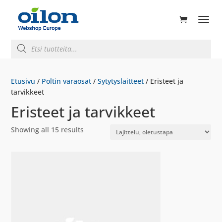
ducts
rch
Products
search
Etusivu
/
Poltin varaosat
/
Sytytyslaitteet
/ Eristeet ja
tarvikkeet
Eristeet ja tarvikkeet
Showing all 15 results