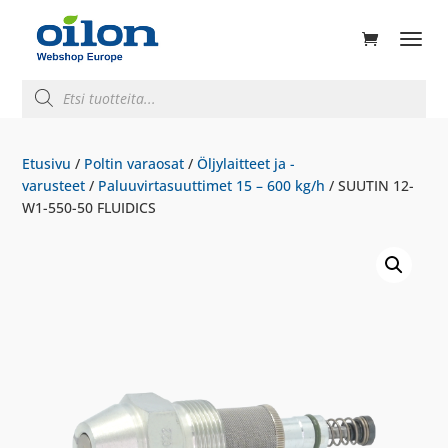
ducts
rch
Products
search
Etusivu
/
Poltin varaosat
/
Öljylaitteet ja -
varusteet
/
Paluuvirtasuuttimet 15 – 600 kg/h
/ SUUTIN 12-
W1-550-50 FLUIDICS