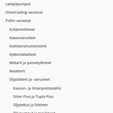
Lämpöpumput
OilonCooling varaosat
Poltin varaosat
Esilämmittimet
Kaasuvarusteet
Kattilainstrumentointi
Kytkentälaitteet
Mittarit ja painekytkimet
Moottorit
Öljylaitteet ja -varusteet
Kaasun- ja ilmanpoistosäiliö
Oilon Plus ja Tupla Plus
Öljyletkut ja liittimet