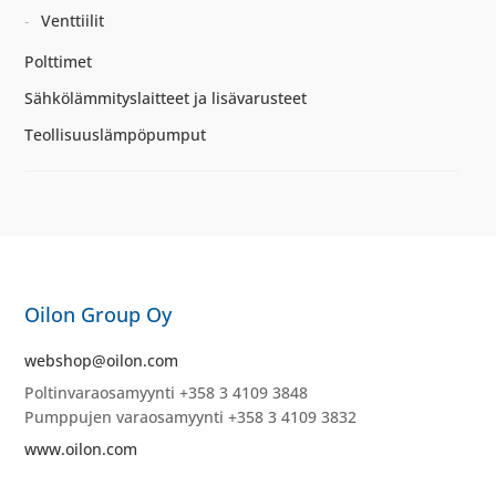
Venttiilit
Polttimet
Sähkölämmityslaitteet ja lisävarusteet
Teollisuuslämpöpumput
Oilon Group Oy
webshop@oilon.com
Poltinvaraosamyynti +358 3 4109 3848
Pumppujen varaosamyynti +358 3 4109 3832
www.oilon.com