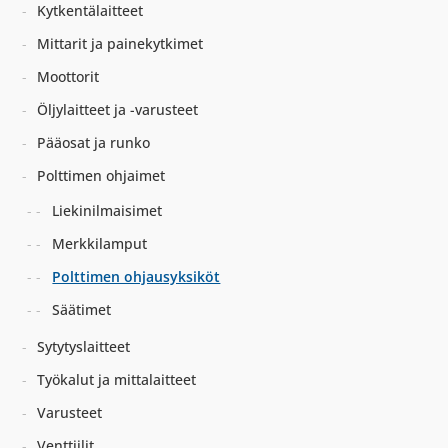
Kytkentälaitteet
Mittarit ja painekytkimet
Moottorit
Öljylaitteet ja -varusteet
Pääosat ja runko
Polttimen ohjaimet
Liekinilmaisimet
Merkkilamput
Polttimen ohjausyksiköt
Säätimet
Sytytyslaitteet
Työkalut ja mittalaitteet
Varusteet
Venttiilit