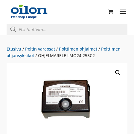
ducts
rch
Products
search
Etusivu
/
Poltin varaosat
/
Polttimen ohjaimet
/
Polttimen
ohjausyksiköt
/ OHJELMARELE LMO24.255C2