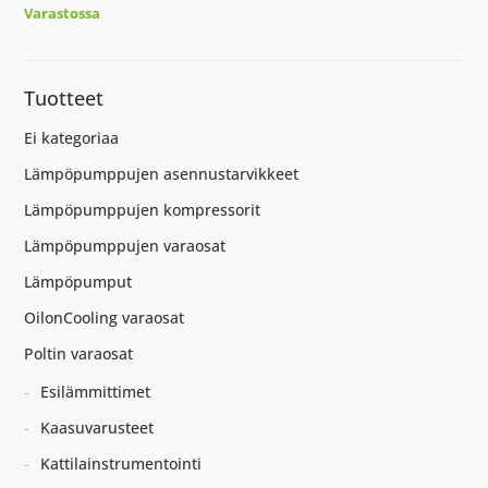
Varastossa
Tuotteet
Ei kategoriaa
Lämpöpumppujen asennustarvikkeet
Lämpöpumppujen kompressorit
Lämpöpumppujen varaosat
Lämpöpumput
OilonCooling varaosat
Poltin varaosat
Esilämmittimet
Kaasuvarusteet
Kattilainstrumentointi