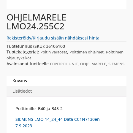
OHJELMARELE
LMO24.255C2
Rekisteröidy/Kirjaudu sisään nähdäksesi hinta
Tuotetunnus (SKU):
36105100
Tuotekategoriat:
,
,
Poltin varaosat
Polttimen ohjaimet
Polttimen
ohjausyksiköt
Avainsanat tuotteelle
,
,
CONTROL UNIT
OHJELMARELE
SIEMENS
Kuvaus
Lisätiedot
Polttimille B40 ja B45-2
SIEMENS LMO 14_24_44 Data CC1N7130en
7.9.2023