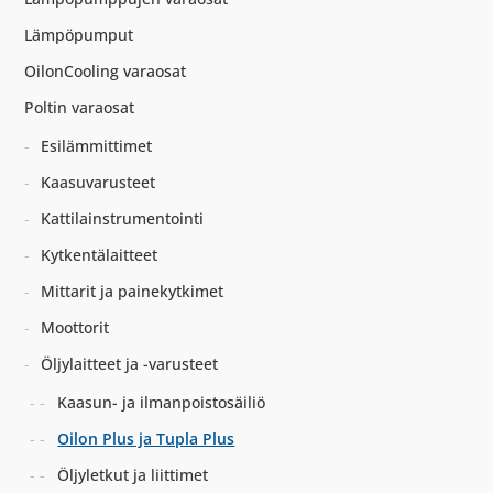
Lämpöpumput
OilonCooling varaosat
Poltin varaosat
Esilämmittimet
Kaasuvarusteet
Kattilainstrumentointi
Kytkentälaitteet
Mittarit ja painekytkimet
Moottorit
Öljylaitteet ja -varusteet
Kaasun- ja ilmanpoistosäiliö
Oilon Plus ja Tupla Plus
Öljyletkut ja liittimet