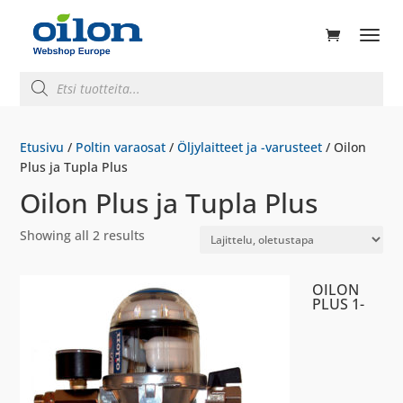
ducts
rch
Products
search
Etusivu
/
Poltin varaosat
/
Öljylaitteet ja -varusteet
/ Oilon
Plus ja Tupla Plus
Oilon Plus ja Tupla Plus
Showing all 2 results
OILON
PLUS 1-