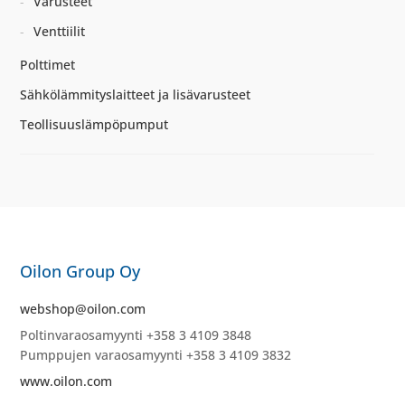
Varusteet
Venttiilit
Polttimet
Sähkölämmityslaitteet ja lisävarusteet
Teollisuuslämpöpumput
Oilon Group Oy
webshop@oilon.com
Poltinvaraosamyynti +358 3 4109 3848
Pumppujen varaosamyynti +358 3 4109 3832
www.oilon.com