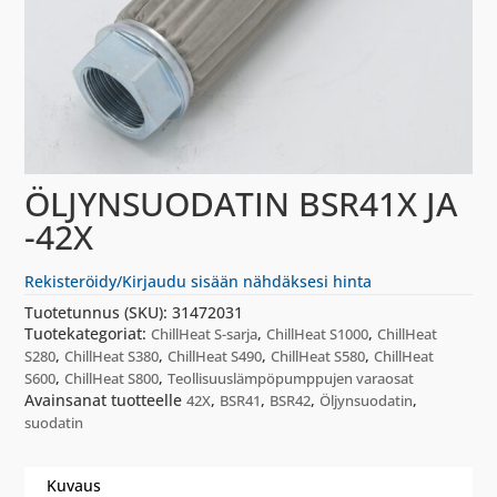
ÖLJYNSUODATIN BSR41X JA
-42X
Rekisteröidy/Kirjaudu sisään nähdäksesi hinta
Tuotetunnus (SKU):
31472031
Tuotekategoriat:
,
,
ChillHeat S-sarja
ChillHeat S1000
ChillHeat
,
,
,
,
S280
ChillHeat S380
ChillHeat S490
ChillHeat S580
ChillHeat
,
,
S600
ChillHeat S800
Teollisuuslämpöpumppujen varaosat
Avainsanat tuotteelle
,
,
,
,
42X
BSR41
BSR42
Öljynsuodatin
suodatin
Kuvaus