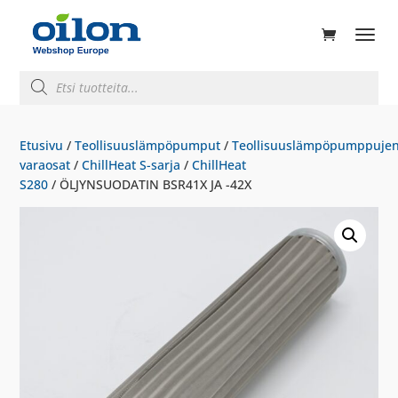
ducts
rch
Products
search
Etusivu
/
Teollisuuslämpöpumput
/
Teollisuuslämpöpumppuje
varaosat
/
ChillHeat S-sarja
/
ChillHeat
S280
/ ÖLJYNSUODATIN BSR41X JA -42X