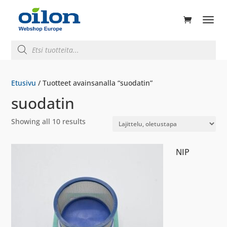
ducts
rch
Products
search
Etusivu
/ Tuotteet avainsanalla “suodatin”
suodatin
Showing all 10 results
NIP