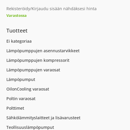
Rekisteröidy/Kirjaudu sisään nähdäksesi hinta
Varastossa
Tuotteet
Ei kategoriaa
Lämpöpumppujen asennustarvikkeet
Lämpöpumppujen kompressorit
Lämpöpumppujen varaosat
Lämpöpumput
OilonCooling varaosat
Poltin varaosat
Polttimet
Sähkölämmityslaitteet ja lisävarusteet
Teollisuuslämpöpumput