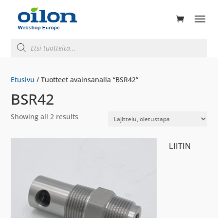
ducts
rch
Products
search
Etusivu
/ Tuotteet avainsanalla “BSR42”
BSR42
Showing all 2 results
LIITIN