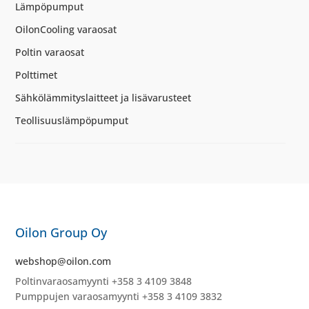
Lämpöpumput
OilonCooling varaosat
Poltin varaosat
Polttimet
Sähkölämmityslaitteet ja lisävarusteet
Teollisuuslämpöpumput
Oilon Group Oy
webshop@oilon.com
Poltinvaraosamyynti +358 3 4109 3848
Pumppujen varaosamyynti +358 3 4109 3832