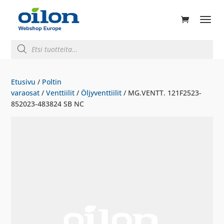
ducts
rch
Products
search
Etusivu
/
Poltin
varaosat
/
Venttiilit
/
Öljyventtiilit
/ MG.VENTT. 121F2523-
852023-483824 SB NC