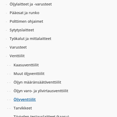
Öljylaitteet ja -varusteet
Pääosat ja runko
Polttimen ohjaimet
Sytytyslaitteet
Työkalut ja mittalaitteet
Varusteet
Venttiilit
Kaasuventtiilit
Muut öljyventtiilit
Öljyn määränsäätöventtiilit
Öljyn varo- ja ylivirtausventtiilit
Öljyventtiilit
Tarvikkeet
Tiiviyden testauslaitteet (kaasu)