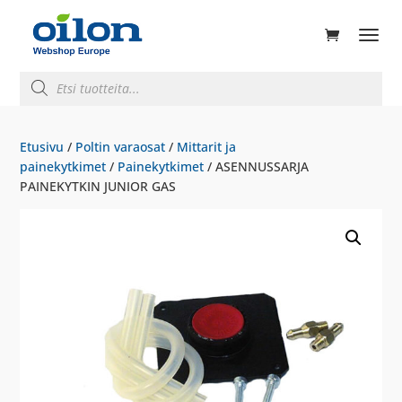
ducts
rch
Products
search
Etusivu
/
Poltin varaosat
/
Mittarit ja
painekytkimet
/
Painekytkimet
/ ASENNUSSARJA
PAINEKYTKIN JUNIOR GAS