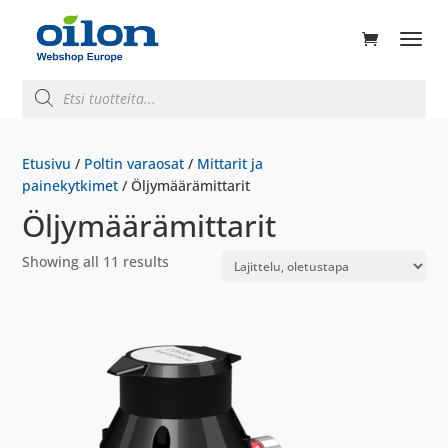
ducts
rch
Products
search
Etusivu
/
Poltin varaosat
/
Mittarit ja
painekytkimet
/ Öljymäärämittarit
Öljymäärämittarit
Showing all 11 results