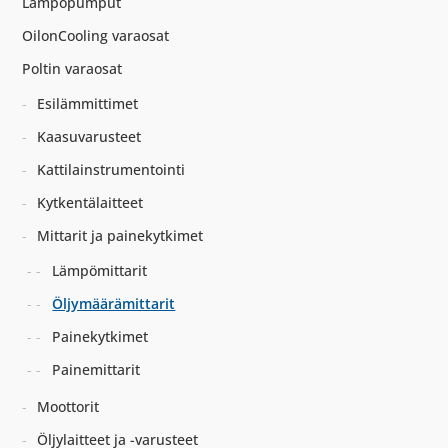
Lämpöpumput
OilonCooling varaosat
Poltin varaosat
Esilämmittimet
Kaasuvarusteet
Kattilainstrumentointi
Kytkentälaitteet
Mittarit ja painekytkimet
Lämpömittarit
Öljymäärämittarit
Painekytkimet
Painemittarit
Moottorit
Öljylaitteet ja -varusteet