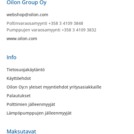
Oilon Group Oy
webshop@oilon.com
Poltinvaraosamyynti +358 3 4109 3848
Pumppujen varaosamyynti +358 3 4109 3832
www.oilon.com
Info
Tietosuojakäytäntö
Käyttöehdot
Oilon Oy:n yleiset myyntiehdot yritysasiakkaille
Palautukset
Polttimien jälleenmyyjät
Lämpöpumppujen jälleenmyyjät
Maksutavat