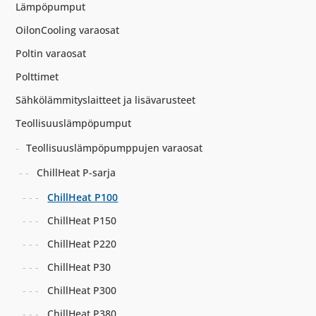
Lämpöpumput
OilonCooling varaosat
Poltin varaosat
Polttimet
Sähkölämmityslaitteet ja lisävarusteet
Teollisuuslämpöpumput
Teollisuuslämpöpumppujen varaosat
ChillHeat P-sarja
ChillHeat P100
ChillHeat P150
ChillHeat P220
ChillHeat P30
ChillHeat P300
ChillHeat P380