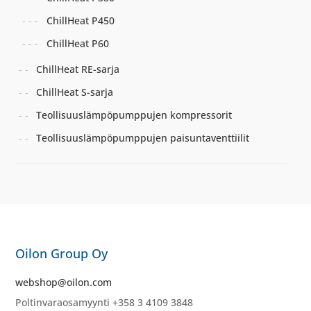
ChillHeat P450
ChillHeat P60
ChillHeat RE-sarja
ChillHeat S-sarja
Teollisuuslämpöpumppujen kompressorit
Teollisuuslämpöpumppujen paisuntaventtiilit
Oilon Group Oy
webshop@oilon.com
Poltinvaraosamyynti +358 3 4109 3848