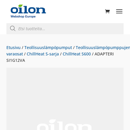
ducts
rch
Products
search
Etusivu
/
Teollisuuslämpöpumput
/
Teollisuuslämpöpumppuje
varaosat
/
ChillHeat S-sarja
/
ChillHeat S600
/ ADAPTERI
SI1G12VA