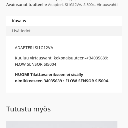
Avainsanat tuotteelle
,
,
,
Adapteri
SI1G12VA
SI5004
Virtausvahti
Kuvaus
Lisätiedot
ADAPTERI SI1G12VA
Kuuluu virtausvahti kokonaisuuteen–>34035639:
FLOW SENSOR SI5004
HUOM! Tilattava erikseen ei sisälly
nimikkeeseen 34035639 : FLOW SENSOR SI5004.
Tutustu myös