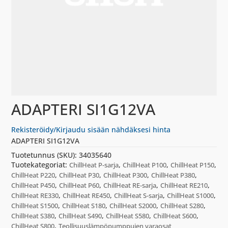
ADAPTERI SI1G12VA
Rekisteröidy/Kirjaudu sisään nähdäksesi hinta
ADAPTERI SI1G12VA
Tuotetunnus (SKU):
34035640
Tuotekategoriat:
,
,
,
ChillHeat P-sarja
ChillHeat P100
ChillHeat P150
,
,
,
,
ChillHeat P220
ChillHeat P30
ChillHeat P300
ChillHeat P380
,
,
,
,
ChillHeat P450
ChillHeat P60
ChillHeat RE-sarja
ChillHeat RE210
,
,
,
,
ChillHeat RE330
ChillHeat RE450
ChillHeat S-sarja
ChillHeat S1000
,
,
,
,
ChillHeat S1500
ChillHeat S180
ChillHeat S2000
ChillHeat S280
,
,
,
,
ChillHeat S380
ChillHeat S490
ChillHeat S580
ChillHeat S600
,
ChillHeat S800
Teollisuuslämpöpumppujen varaosat