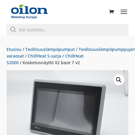
ducts
rch
Products
search
Etusivu
/
Teollisuuslämpöpumput
/
Teollisuuslämpöpumppuje
varaosat
/
ChillHeat S-sarja
/
ChillHeat
S2000
/ Kosketusnäyttö X2 base 7 v2