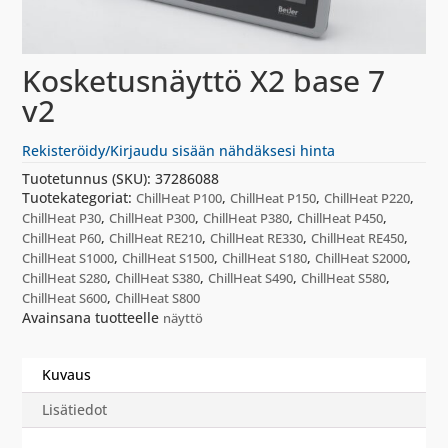
Kosketusnäyttö X2 base 7
v2
Rekisteröidy/Kirjaudu sisään nähdäksesi hinta
Tuotetunnus (SKU):
37286088
Tuotekategoriat:
,
,
,
ChillHeat P100
ChillHeat P150
ChillHeat P220
,
,
,
,
ChillHeat P30
ChillHeat P300
ChillHeat P380
ChillHeat P450
,
,
,
,
ChillHeat P60
ChillHeat RE210
ChillHeat RE330
ChillHeat RE450
,
,
,
,
ChillHeat S1000
ChillHeat S1500
ChillHeat S180
ChillHeat S2000
,
,
,
,
ChillHeat S280
ChillHeat S380
ChillHeat S490
ChillHeat S580
,
ChillHeat S600
ChillHeat S800
Avainsana tuotteelle
näyttö
Kuvaus
Lisätiedot