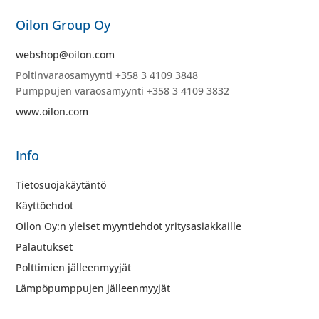
Oilon Group Oy
webshop@oilon.com
Poltinvaraosamyynti +358 3 4109 3848
Pumppujen varaosamyynti +358 3 4109 3832
www.oilon.com
Info
Tietosuojakäytäntö
Käyttöehdot
Oilon Oy:n yleiset myyntiehdot yritysasiakkaille
Palautukset
Polttimien jälleenmyyjät
Lämpöpumppujen jälleenmyyjät