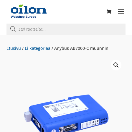
ducts
rch
Products
search
Etusivu
/
Ei kategoriaa
/ Anybus AB7000-C muunnin