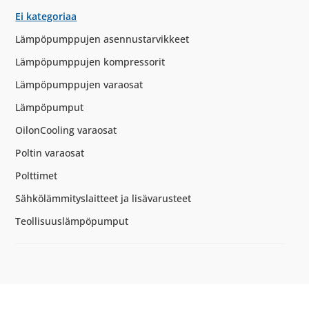
Ei kategoriaa
Lämpöpumppujen asennustarvikkeet
Lämpöpumppujen kompressorit
Lämpöpumppujen varaosat
Lämpöpumput
OilonCooling varaosat
Poltin varaosat
Polttimet
Sähkölämmityslaitteet ja lisävarusteet
Teollisuuslämpöpumput