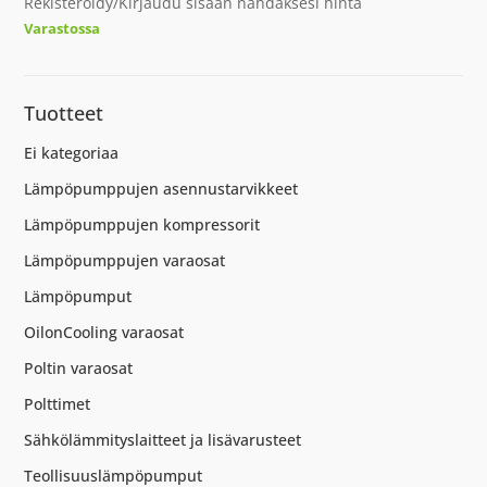
Rekisteröidy/Kirjaudu sisään nähdäksesi hinta
Varastossa
Tuotteet
Ei kategoriaa
Lämpöpumppujen asennustarvikkeet
Lämpöpumppujen kompressorit
Lämpöpumppujen varaosat
Lämpöpumput
OilonCooling varaosat
Poltin varaosat
Polttimet
Sähkölämmityslaitteet ja lisävarusteet
Teollisuuslämpöpumput