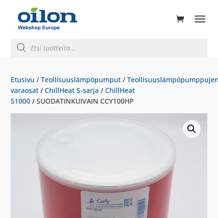
ducts
rch
Products
search
Etusivu
/
Teollisuuslämpöpumput
/
Teollisuuslämpöpumppuje
varaosat
/
ChillHeat S-sarja
/
ChillHeat
S1000
/ SUODATINKUIVAIN CCY100HP