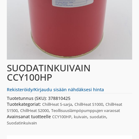
SUODATINKUIVAIN
CCY100HP
Rekisteröidy/Kirjaudu sisään nähdäksesi hinta
Tuotetunnus (SKU):
378810425
Tuotekategoriat:
,
,
ChillHeat S-sarja
ChillHeat S1000
ChillHeat
,
,
S1500
ChillHeat S2000
Teollisuuslämpöpumppujen varaosat
Avainsanat tuotteelle
,
,
,
CCY100HP
kuivain
suodatin
Suodatinkuivain