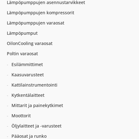
Lämpöpumppujen asennustarvikkeet
Lämpöpumppujen kompressorit
Lämpöpumppujen varaosat
Lämpöpumput
OilonCooling varaosat
Poltin varaosat
Esilämmittimet
Kaasuvarusteet
Kattilainstrumentointi
Kytkentälaitteet
Mittarit ja painekytkimet
Moottorit
Öljylaitteet ja -varusteet
Pääosat ja runko