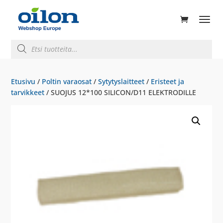
ducts
rch
Products
search
Etusivu
/
Poltin varaosat
/
Sytytyslaitteet
/
Eristeet ja
tarvikkeet
/ SUOJUS 12*100 SILICON/D11 ELEKTRODILLE