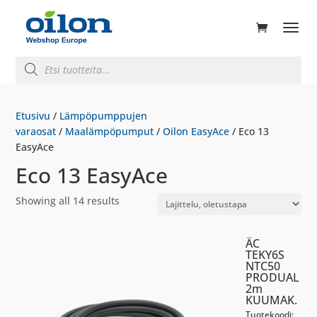
ducts
rch
Products
search
Etusivu
/
Lämpöpumppujen
varaosat
/
Maalämpöpumput
/
Oilon EasyAce
/ Eco 13
EasyAce
Eco 13 EasyAce
Showing all 14 results
ÄC
TEKY6S
NTC50
PRODUAL
2m
KUUMAK.
Tuotekoodi: