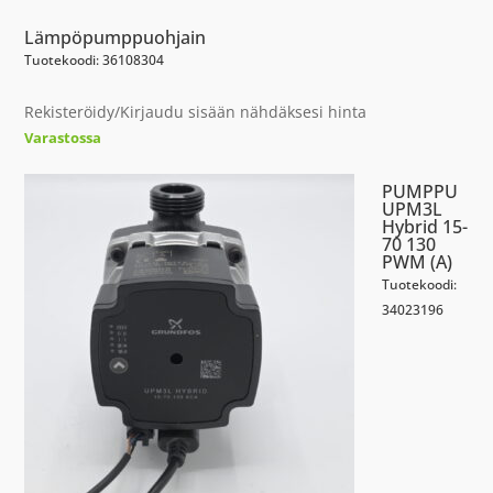
Lämpöpumppuohjain
Tuotekoodi: 36108304
Rekisteröidy/Kirjaudu sisään nähdäksesi hinta
Varastossa
PUMPPU
UPM3L
Hybrid 15-
70 130
PWM (A)
Tuotekoodi:
34023196