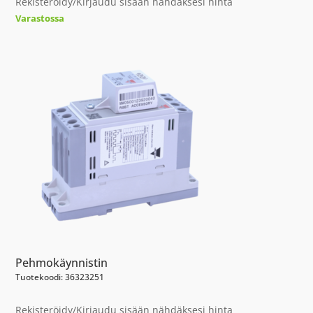
Rekisteröidy/Kirjaudu sisään nähdäksesi hinta
Varastossa
Pehmokäynnistin
Tuotekoodi: 36323251
Rekisteröidy/Kirjaudu sisään nähdäksesi hinta