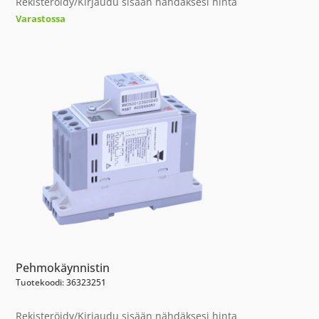
Rekisteröidy/Kirjaudu sisään nähdäksesi hinta
Varastossa
Pehmokäynnistin
Tuotekoodi: 36323251
Rekisteröidy/Kirjaudu sisään nähdäksesi hinta