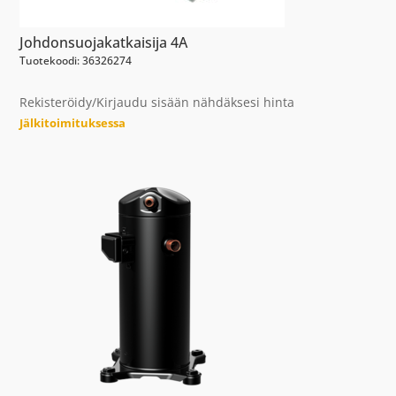
Johdonsuojakatkaisija 4A
Tuotekoodi: 36326274
Rekisteröidy/Kirjaudu sisään nähdäksesi hinta
Jälkitoimituksessa