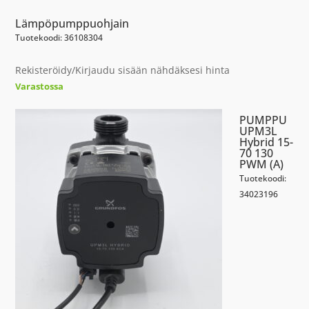
Lämpöpumppuohjain
Tuotekoodi: 36108304
Rekisteröidy/Kirjaudu sisään nähdäksesi hinta
Varastossa
PUMPPU
UPM3L
Hybrid 15-
70 130
PWM (A)
Tuotekoodi:
34023196