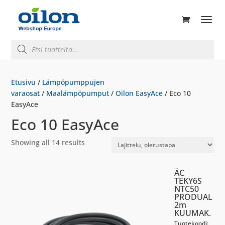
ducts
rch
Products
search
Etusivu
/
Lämpöpumppujen
varaosat
/
Maalämpöpumput
/
Oilon EasyAce
/ Eco 10
EasyAce
Eco 10 EasyAce
Showing all 14 results
ÄC
TEKY6S
NTC50
PRODUAL
2m
KUUMAK.
Tuotekoodi: