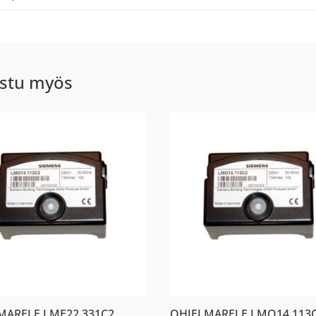
stu myös
MARELE LME22.331C2
OHJELMARELE LMO14.113