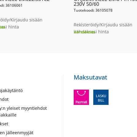
230V 50/60
di: 36106061
Tuotekoodi: 36105078
röidy/Kirjaudu sisään
Rekisteröidy/Kirjaudu sisään
esi hinta
ssa
nähdäksesi hinta
Varastossa
Maksutavat
ojakäytäntö
hdot
y:n yleiset myyntiehdot
iakkaille
kset
ien jälleenmyyjät