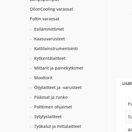
OilonCooling varaosat
Poltin varaosat
Esilämmittimet
Kaasuvarusteet
Kattilainstrumentointi
Kytkentälaitteet
Mittarit ja painekytkimet
Moottorit
Lisät
Öljylaitteet ja -varusteet
Pääosat ja runko
P
Polttimen ohjaimet
Sytytyslaitteet
Tu
Työkalut ja mittalaitteet
A