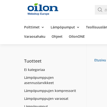
Product
search
Products
search
Polttimet
Lämpöpumput
Teollisuusl
Varaosahaku
Ohjeet
OilonONE
Etusivu
Tuotteet
Ei kategoriaa
Lämpöpumppujen
asennustarvikkeet
Lämpöpumppujen kompressorit
Lämpöpumppujen varaosat
Lämpöpumput