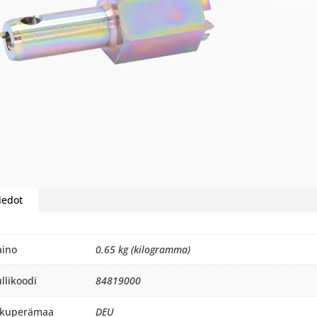
iedot
aino
0.65 kg (kilogramma)
llikoodi
84819000
lkuperämaa
DEU