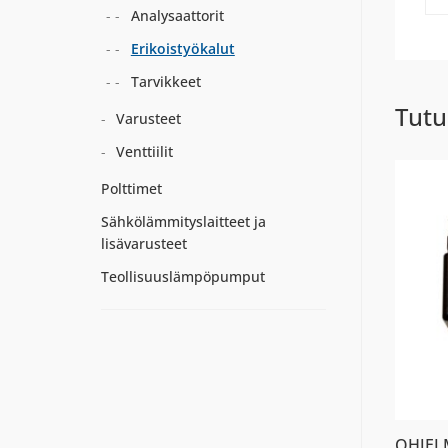
Analysaattorit
Erikoistyökalut
Tarvikkeet
Tutu
Varusteet
Venttiilit
Polttimet
Sähkölämmityslaitteet ja
lisävarusteet
Teollisuuslämpöpumput
OHJEL