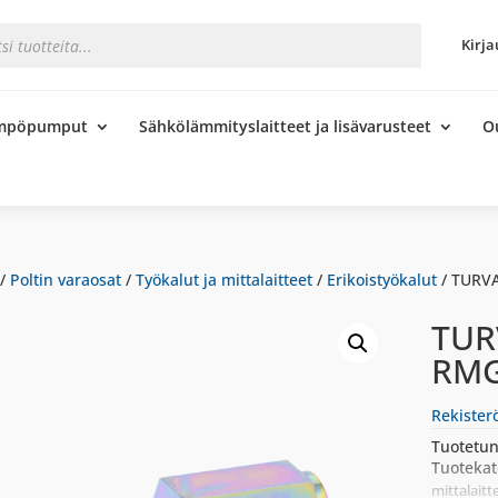
s
Kirja
ämpöpumput
Sähkölämmityslaitteet ja lisävarusteet
O
/
Poltin varaosat
/
Työkalut ja mittalaitteet
/
Erikoistyökalut
/ TURV
TUR
RMG
Rekister
Tuotetun
Tuotekat
mittalaitt