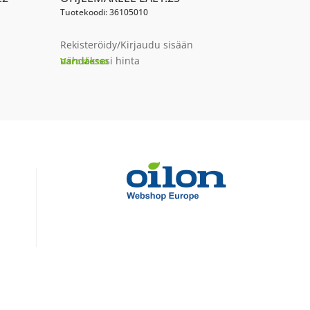
Tuotekoodi: 36105010
Rekisteröidy/Kirjaudu sisään
nähdäksesi hinta
Varastossa