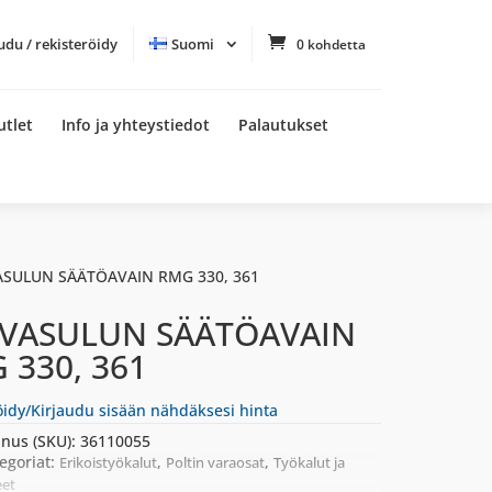
udu / rekisteröidy
Suomi
0 kohdetta
utlet
Info ja yhteystiedot
Palautukset
ASULUN SÄÄTÖAVAIN RMG 330, 361
VASULUN SÄÄTÖAVAIN
 330, 361
öidy/Kirjaudu sisään nähdäksesi hinta
nus (SKU):
36110055
egoriat:
,
,
Erikoistyökalut
Poltin varaosat
Työkalut ja
eet