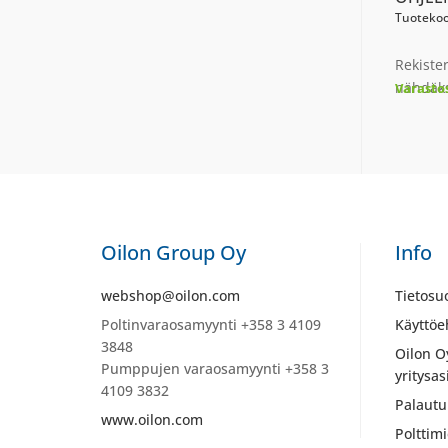
Tuotekoo
Rekiste
nähdäks
Varasto
Oilon Group Oy
Info
webshop@oilon.com
Tietosu
Poltinvaraosamyynti +358 3 4109
Käyttöe
3848
Oilon O
Pumppujen varaosamyynti +358 3
yritysas
4109 3832
Palautu
www.oilon.com
Polttim