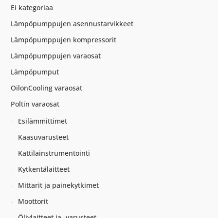
Ei kategoriaa
Lämpöpumppujen asennustarvikkeet
Lämpöpumppujen kompressorit
Lämpöpumppujen varaosat
Lämpöpumput
OilonCooling varaosat
Poltin varaosat
Esilämmittimet
Kaasuvarusteet
Kattilainstrumentointi
Kytkentälaitteet
Mittarit ja painekytkimet
Moottorit
Öljylaitteet ja -varusteet