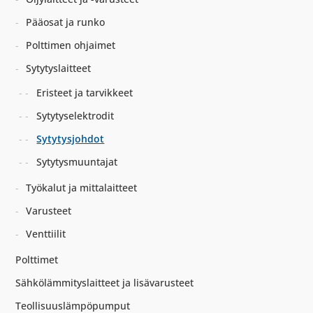
Pääosat ja runko
Polttimen ohjaimet
Sytytyslaitteet
Eristeet ja tarvikkeet
Sytytyselektrodit
Sytytysjohdot
Sytytysmuuntajat
Työkalut ja mittalaitteet
Varusteet
Venttiilit
Polttimet
Sähkölämmityslaitteet ja lisävarusteet
Teollisuuslämpöpumput