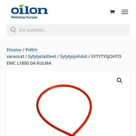
ducts
rch
Products
search
Etusivu
/
Poltin
varaosat
/
Sytytyslaitteet
/
Sytytysjohdot
/ SYTYTYSJOHTO
EMC L1800 D4 KULMA