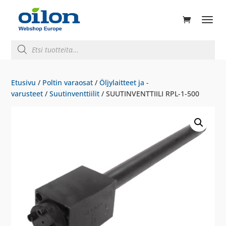
ducts
rch
Products
search
Etusivu
/
Poltin varaosat
/
Öljylaitteet ja -
varusteet
/
Suutinventtiilit
/ SUUTINVENTTIILI RPL-1-500