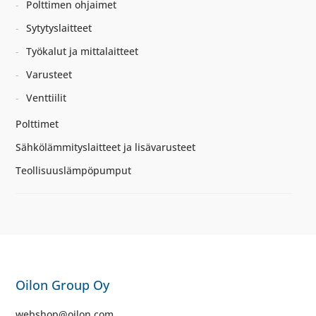
Polttimen ohjaimet
Sytytyslaitteet
Työkalut ja mittalaitteet
Varusteet
Venttiilit
Polttimet
Sähkölämmityslaitteet ja lisävarusteet
Teollisuuslämpöpumput
Oilon Group Oy
webshop@oilon.com