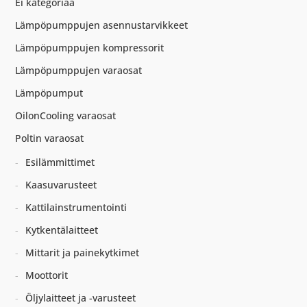
Ei kategoriaa
Lämpöpumppujen asennustarvikkeet
Lämpöpumppujen kompressorit
Lämpöpumppujen varaosat
Lämpöpumput
OilonCooling varaosat
Poltin varaosat
Esilämmittimet
Kaasuvarusteet
Kattilainstrumentointi
Kytkentälaitteet
Mittarit ja painekytkimet
Moottorit
Öljylaitteet ja -varusteet