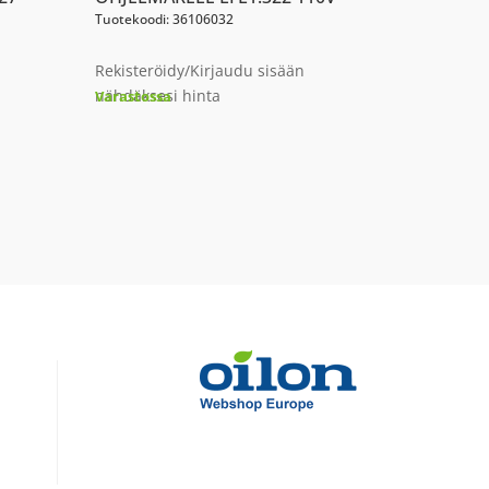
Tuotekoodi: 36106032
Rekisteröidy/Kirjaudu sisään
nähdäksesi hinta
Varastossa