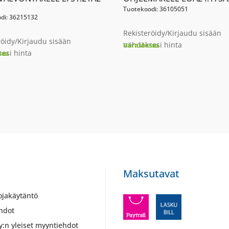
Tuotekoodi: 36105051
di: 36215132
Rekisteröidy/Kirjaudu sisään
röidy/Kirjaudu sisään
nähdäksesi hinta
Varastossa
esi hinta
ssa
Maksutavat
ojakäytäntö
hdot
y:n yleiset myyntiehdot