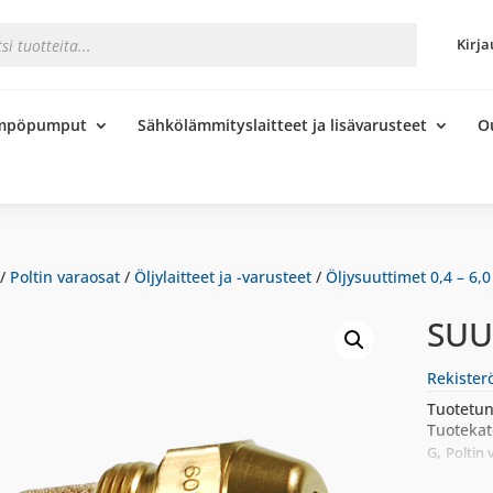
s
Kirja
ämpöpumput
Sähkölämmityslaitteet ja lisävarusteet
O
/
Poltin varaosat
/
Öljylaitteet ja -varusteet
/
Öljysuuttimet 0,4 – 6,0
SUU
Rekister
Tuotetun
Tuotekat
,
G
Poltin 