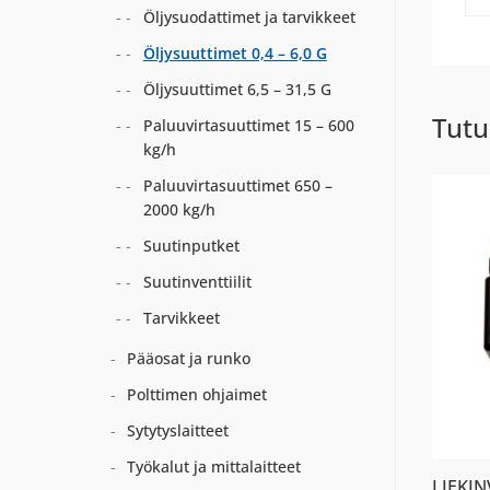
Öljysuodattimet ja tarvikkeet
Öljysuuttimet 0,4 – 6,0 G
Öljysuuttimet 6,5 – 31,5 G
Tutu
Paluuvirtasuuttimet 15 – 600
kg/h
Paluuvirtasuuttimet 650 –
2000 kg/h
Suutinputket
Suutinventtiilit
Tarvikkeet
Pääosat ja runko
Polttimen ohjaimet
Sytytyslaitteet
Työkalut ja mittalaitteet
LIEKI