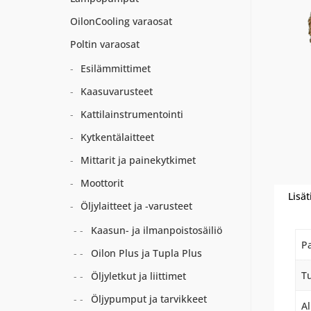
OilonCooling varaosat
Poltin varaosat
Esilämmittimet
Kaasuvarusteet
Kattilainstrumentointi
Kytkentälaitteet
Mittarit ja painekytkimet
Moottorit
Lisät
Öljylaitteet ja -varusteet
Kaasun- ja ilmanpoistosäiliö
P
Oilon Plus ja Tupla Plus
Tu
Öljyletkut ja liittimet
Öljypumput ja tarvikkeet
A