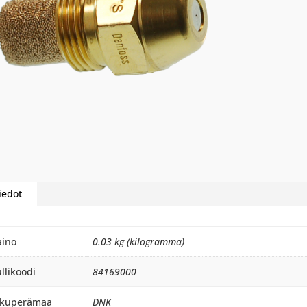
iedot
aino
0.03 kg (kilogramma)
llikoodi
84169000
lkuperämaa
DNK