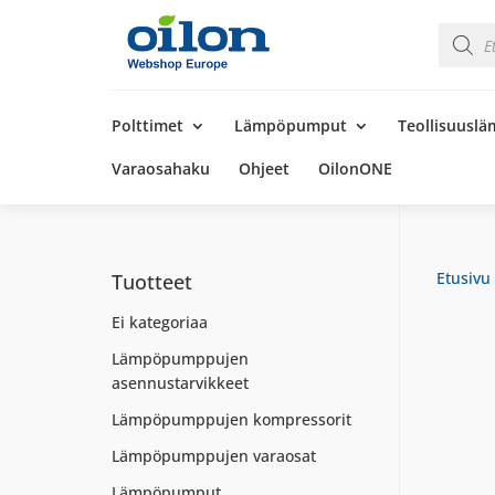
Product
search
Products
search
Polttimet
Lämpöpumput
Teollisuusl
Varaosahaku
Ohjeet
OilonONE
Etusivu
Tuotteet
Ei kategoriaa
Lämpöpumppujen
asennustarvikkeet
Lämpöpumppujen kompressorit
Lämpöpumppujen varaosat
Lämpöpumput