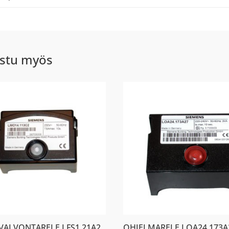
stu myös
NVALVONTARELE LFS1.21A2
OHJELMARELE LOA24.173A