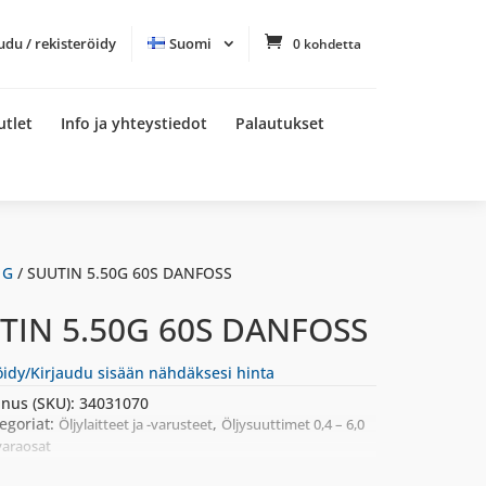
udu / rekisteröidy
Suomi
0 kohdetta
utlet
Info ja yhteystiedot
Palautukset
 G
/ SUUTIN 5.50G 60S DANFOSS
TIN 5.50G 60S DANFOSS
öidy/Kirjaudu sisään nähdäksesi hinta
nus (SKU):
34031070
egoriat:
,
Öljylaitteet ja -varusteet
Öljysuuttimet 0,4 – 6,0
varaosat