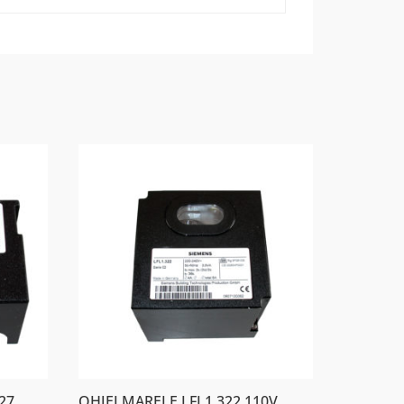
27
OHJELMARELE LFL1.322 110V