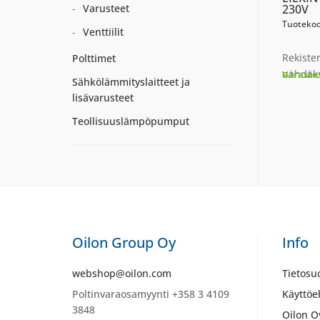
Varusteet
230V
Tuotekoo
Venttiilit
Rekiste
Polttimet
nähdäks
Varasto
Sähkölämmityslaitteet ja
lisävarusteet
Teollisuuslämpöpumput
Oilon Group Oy
Info
webshop@oilon.com
Tietosu
Poltinvaraosamyynti +358 3 4109
Käyttöe
3848
Oilon O