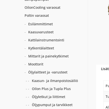
OilonCooling varaosat
Poltin varaosat
Esilämmittimet
Kaasuvarusteet
Kattilainstrumentointi
Kytkentälaitteet
Mittarit ja painekytkimet
Moottorit
Lisät
Öljylaitteet ja -varusteet
Kaasun- ja ilmanpoistosäiliö
P
Oilon Plus ja Tupla Plus
Tu
Öljyletkut ja liittimet
Öljypumput ja tarvikkeet
A