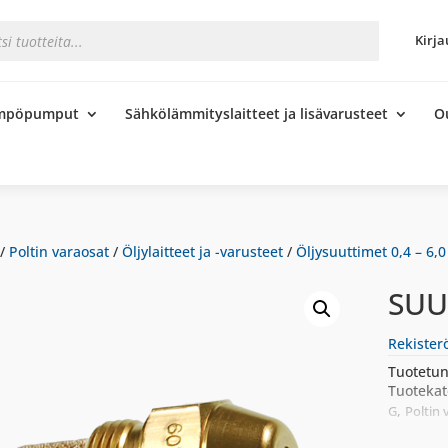
s
Kirja
ämpöpumput
Sähkölämmityslaitteet ja lisävarusteet
O
/
Poltin varaosat
/
Öljylaitteet ja -varusteet
/
Öljysuuttimet 0,4 – 6,0
SUU
Rekister
Tuotetun
Tuotekat
,
G
Poltin 