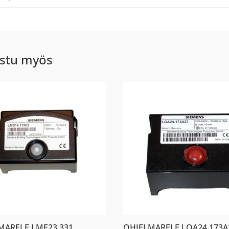
stu myös
MARELE LME23.331
OHJELMARELE LOA24.173A