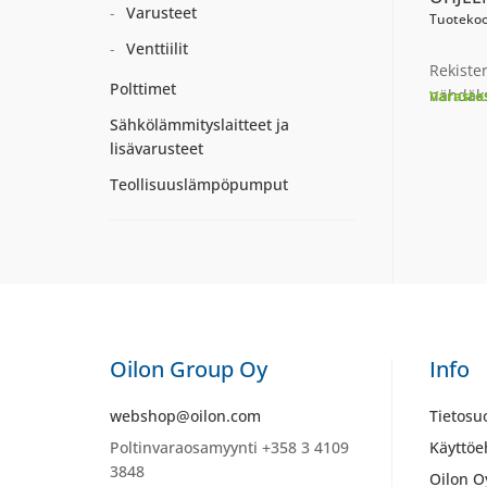
Varusteet
Tuotekoo
Venttiilit
Rekiste
Polttimet
nähdäks
Varasto
Sähkölämmityslaitteet ja
lisävarusteet
Teollisuuslämpöpumput
Oilon Group Oy
Info
webshop@oilon.com
Tietosu
Poltinvaraosamyynti +358 3 4109
Käyttöe
3848
Oilon O