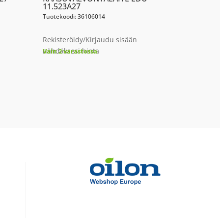
11.523A27
Tuotekoodi: 36106014
Rekisteröidy/Kirjaudu sisään
nähdäksesi hinta
Vain 2 varastossa