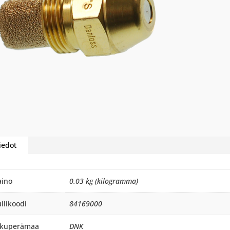
iedot
aino
0.03 kg (kilogramma)
llikoodi
84169000
lkuperämaa
DNK