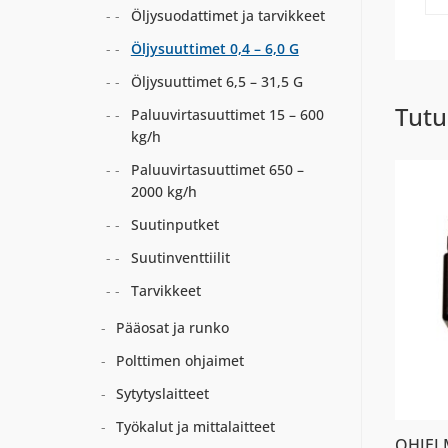
Öljysuodattimet ja tarvikkeet
Öljysuuttimet 0,4 – 6,0 G
Öljysuuttimet 6,5 – 31,5 G
Tutu
Paluuvirtasuuttimet 15 – 600
kg/h
Paluuvirtasuuttimet 650 –
2000 kg/h
Suutinputket
Suutinventtiilit
Tarvikkeet
Pääosat ja runko
Polttimen ohjaimet
Sytytyslaitteet
Työkalut ja mittalaitteet
OHJEL