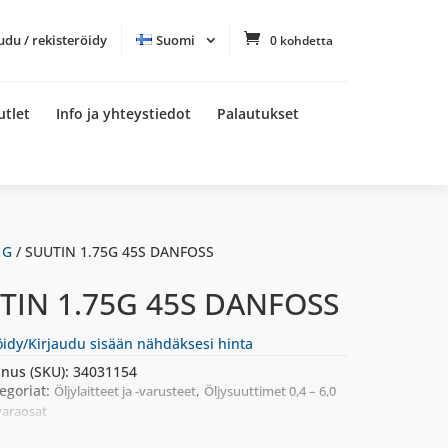
udu / rekisteröidy
Suomi
0 kohdetta
utlet
Info ja yhteystiedot
Palautukset
 G
/ SUUTIN 1.75G 45S DANFOSS
TIN 1.75G 45S DANFOSS
öidy/Kirjaudu sisään nähdäksesi hinta
nus (SKU):
34031154
egoriat:
,
Öljylaitteet ja -varusteet
Öljysuuttimet 0,4 – 6,0
varaosat