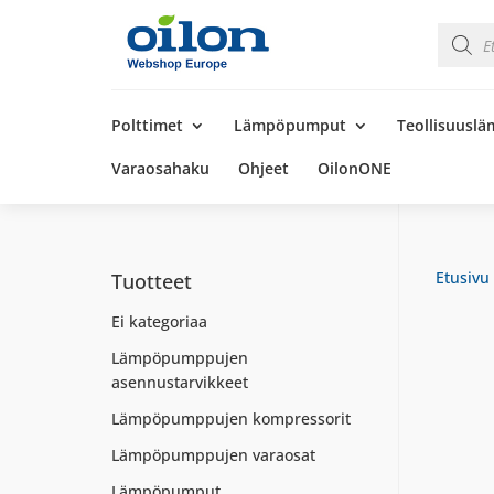
Product
search
Products
search
Polttimet
Lämpöpumput
Teollisuusl
Varaosahaku
Ohjeet
OilonONE
Etusivu
Tuotteet
Ei kategoriaa
Lämpöpumppujen
asennustarvikkeet
Lämpöpumppujen kompressorit
Lämpöpumppujen varaosat
Lämpöpumput