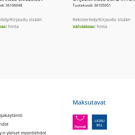
di: 36106048
Tuotekoodi: 36105051
röidy/Kirjaudu sisään
Rekisteröidy/Kirjaudu sisään
esi hinta
nähdäksesi hinta
ssa
Varastossa
Maksutavat
ojakäytäntö
hdot
y:n yleiset myyntiehdot