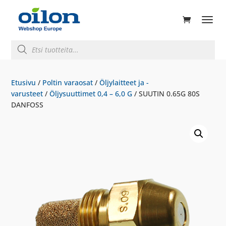
ducts
rch
Products
search
Etusivu
/
Poltin varaosat
/
Öljylaitteet ja -
varusteet
/
Öljysuuttimet 0,4 – 6,0 G
/ SUUTIN 0.65G 80S
DANFOSS