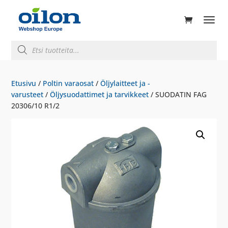
ducts
rch
Products
search
Etusivu
/
Poltin varaosat
/
Öljylaitteet ja -
varusteet
/
Öljysuodattimet ja tarvikkeet
/ SUODATIN FAG
20306/10 R1/2