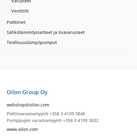
Varusteet
Venttiilit
Polttimet
Sähkölämmityslaitteet ja lisävarusteet
Teollisuuslämpöpumput
Oilon Group Oy
webshop@oilon.com
Poltinvaraosamyynti +358 3 4109 3848
Pumppujen varaosamyynti +358 3 4109 3832
www.oilon.com