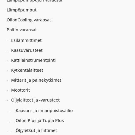
Lämpöpumput
OilonCooling varaosat
Poltin varaosat
Esilämmittimet
Kaasuvarusteet
Kattilainstrumentointi
Kytkentälaitteet
Mittarit ja painekytkimet
Moottorit
Öljylaitteet ja -varusteet
Kaasun- ja ilmanpoistosäiliö
Oilon Plus ja Tupla Plus
Öljyletkut ja liittimet