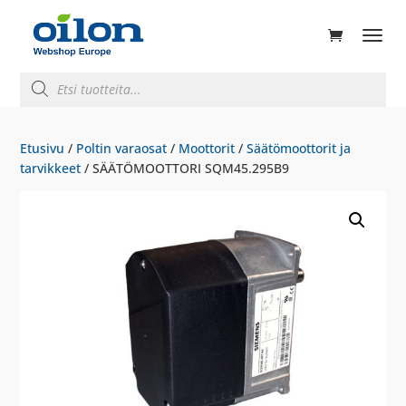
ducts
rch
Products
search
Etusivu
/
Poltin varaosat
/
Moottorit
/
Säätömoottorit ja
tarvikkeet
/ SÄÄTÖMOOTTORI SQM45.295B9