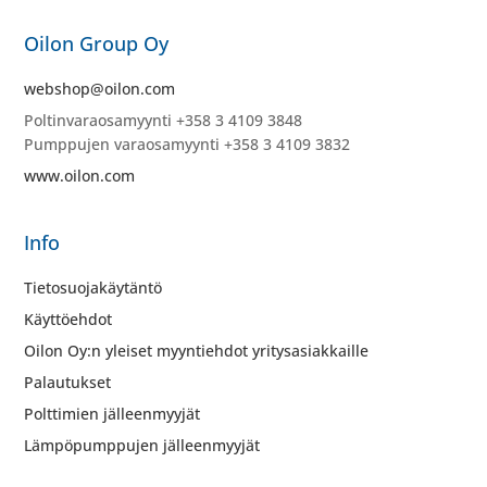
Oilon Group Oy
webshop@oilon.com
Poltinvaraosamyynti +358 3 4109 3848
Pumppujen varaosamyynti +358 3 4109 3832
www.oilon.com
Info
Tietosuojakäytäntö
Käyttöehdot
Oilon Oy:n yleiset myyntiehdot yritysasiakkaille
Palautukset
Polttimien jälleenmyyjät
Lämpöpumppujen jälleenmyyjät