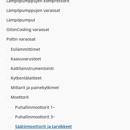
Lämpöpumppujen kompressorit
Lämpöpumppujen varaosat
Lämpöpumput
OilonCooling varaosat
Poltin varaosat
Esilämmittimet
Kaasuvarusteet
Kattilainstrumentointi
Kytkentälaitteet
Mittarit ja painekytkimet
Moottorit
Puhallinmoottorit 1~
Puhallinmoottorit 3~
Säätömoottorit ja tarvikkeet