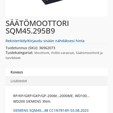
SÄÄTÖMOOTTORI
SQM45.295B9
Rekisteröidy/Kirjaudu sisään nähdäksesi hinta
Tuotetunnus (SKU):
36962073
Tuotekategoriat:
,
,
Moottorit
Poltin varaosat
Säätömoottorit ja
tarvikkeet
Kuvaus
Lisätiedot
RP/KP/GRP/GKP/GP-200M…2000ME, WD100…
WD200 SIEMENS 3Nm.
SIEMENS SQM45…48 CC1N7814FI 03.08.2023