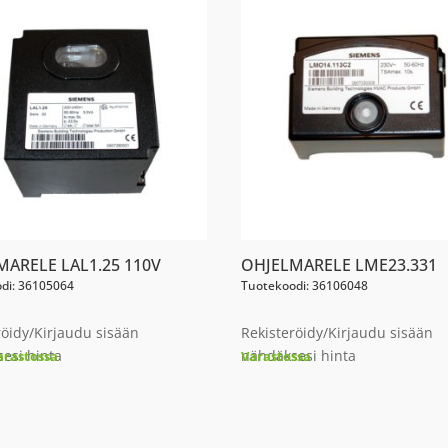
MARELE LAL1.25 110V
OHJELMARELE LME23.331
di: 36105064
Tuotekoodi: 36106048
röidy/Kirjaudu sisään
Rekisteröidy/Kirjaudu sisään
esi hinta
nähdäksesi hinta
arastossa
Varastossa