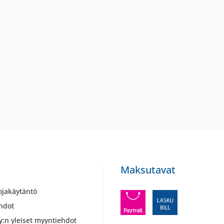
Maksutavat
ojakäytäntö
hdot
y:n yleiset myyntiehdot