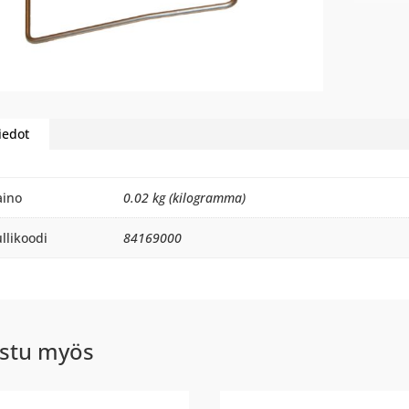
iedot
aino
0.02 kg (kilogramma)
llikoodi
84169000
stu myös