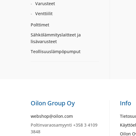
Varusteet
Venttiilit
Polttimet
Sähkölämmityslaitteet ja
lisävarusteet
Teollisuuslämpöpumput
Oilon Group Oy
Info
webshop@oilon.com
Tietosu
Poltinvaraosamyynti +358 3 4109
Käyttöe
3848
Oilon O