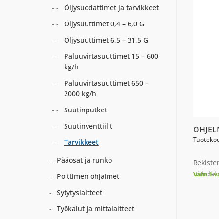
Öljysuodattimet ja tarvikkeet
Öljysuuttimet 0,4 – 6,0 G
Öljysuuttimet 6,5 – 31,5 G
Paluuvirtasuuttimet 15 – 600
kg/h
Paluuvirtasuuttimet 650 –
2000 kg/h
Suutinputket
Suutinventtiilit
OHJEL
Tuotekoo
Tarvikkeet
Pääosat ja runko
Rekiste
nähdäks
Vain 1 v
Polttimen ohjaimet
Sytytyslaitteet
Työkalut ja mittalaitteet