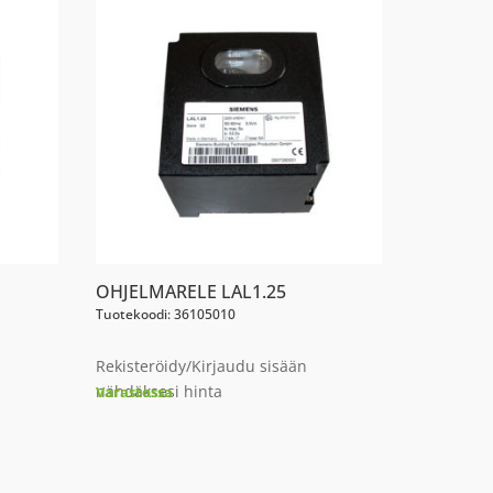
OHJELMARELE LAL1.25
Tuotekoodi: 36105010
Rekisteröidy/Kirjaudu sisään
nähdäksesi hinta
Varastossa