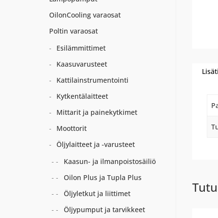
OilonCooling varaosat
Poltin varaosat
Esilämmittimet
Kaasuvarusteet
Lisät
Kattilainstrumentointi
Kytkentälaitteet
P
Mittarit ja painekytkimet
Tu
Moottorit
Öljylaitteet ja -varusteet
Kaasun- ja ilmanpoistosäiliö
Oilon Plus ja Tupla Plus
Tutu
Öljyletkut ja liittimet
Öljypumput ja tarvikkeet