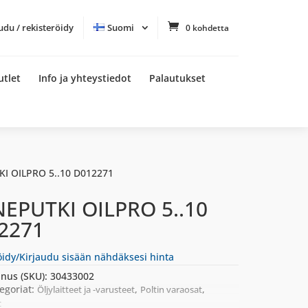
udu / rekisteröidy
Suomi
0 kohdetta
utlet
Info ja yhteystiedot
Palautukset
KI OILPRO 5..10 D012271
NEPUTKI OILPRO 5..10
2271
öidy/Kirjaudu sisään nähdäksesi hinta
nus (SKU):
30433002
egoriat:
,
,
Öljylaitteet ja -varusteet
Poltin varaosat
t