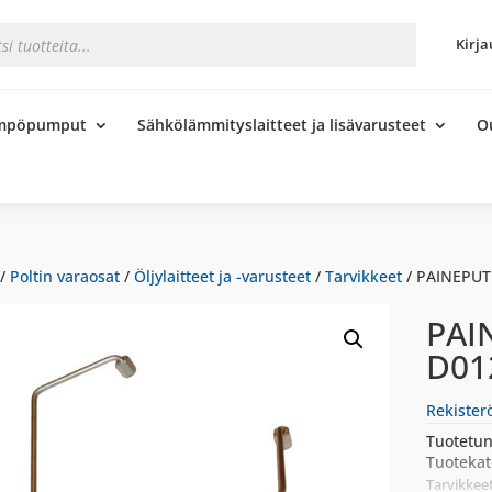
s
Kirja
ämpöpumput
Sähkölämmityslaitteet ja lisävarusteet
O
/
Poltin varaosat
/
Öljylaitteet ja -varusteet
/
Tarvikkeet
/ PAINEPUT
PAI
D01
Rekister
Tuotetun
Tuotekat
Tarvikkee