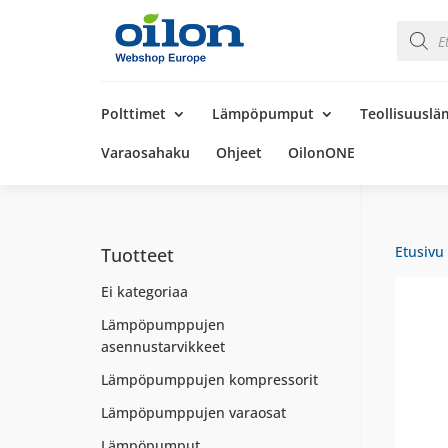
Product
search
Products
search
Polttimet
Lämpöpumput
Teollisuusl
Varaosahaku
Ohjeet
OilonONE
Etusivu
Tuotteet
Ei kategoriaa
Lämpöpumppujen
asennustarvikkeet
Lämpöpumppujen kompressorit
Lämpöpumppujen varaosat
Lämpöpumput