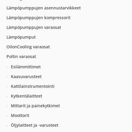
Lämpöpumppujen asennustarvikkeet
Lämpöpumppujen kompressorit
Lämpöpumppujen varaosat
Lämpöpumput
OilonCooling varaosat
Poltin varaosat
Esilämmittimet
Kaasuvarusteet
Kattilainstrumentointi
Kytkentälaitteet
Mittarit ja painekytkimet
Moottorit
Öljylaitteet ja -varusteet