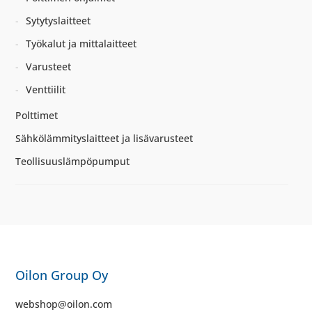
Sytytyslaitteet
Työkalut ja mittalaitteet
Varusteet
Venttiilit
Polttimet
Sähkölämmityslaitteet ja lisävarusteet
Teollisuuslämpöpumput
Oilon Group Oy
webshop@oilon.com