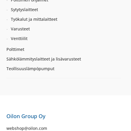
Sytytyslaitteet
Työkalut ja mittalaitteet
Varusteet
Venttiilit
Polttimet
Sähkölämmityslaitteet ja lisävarusteet
Teollisuuslämpöpumput
Oilon Group Oy
webshop@oilon.com