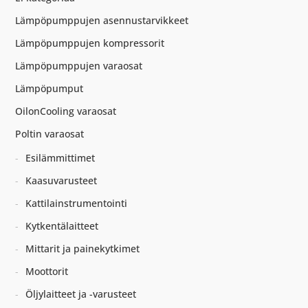
Lämpöpumppujen asennustarvikkeet
Lämpöpumppujen kompressorit
Lämpöpumppujen varaosat
Lämpöpumput
OilonCooling varaosat
Poltin varaosat
Esilämmittimet
Kaasuvarusteet
Kattilainstrumentointi
Kytkentälaitteet
Mittarit ja painekytkimet
Moottorit
Öljylaitteet ja -varusteet