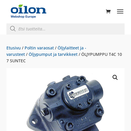
ducts
rch
Products
search
Etusivu
/
Poltin varaosat
/
Öljylaitteet ja -
varusteet
/
Öljypumput ja tarvikkeet
/ ÖLJYPUMPPU T4C 10
7 SUNTEC